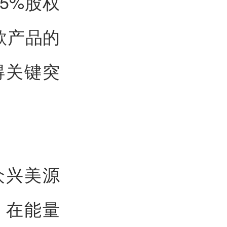
5%股权
l两款产品的
得关键突
众兴美源
。在能量