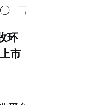
收环
品上市