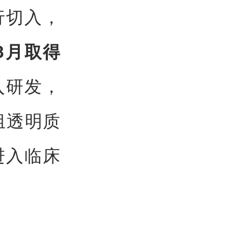
行切入，
3月取得
入研发，
组透明质
进入临床