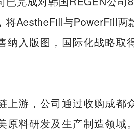
司已完成对韩国REGEN公司8
AestheFill与PowerFil
售纳入版图，国际化战略取
链上游，公司通过收购成都
美原料研发及生产制造领域