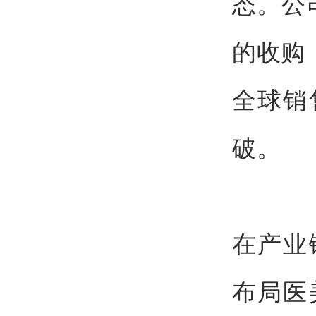
态。公
的收购，将
全球销
破。
在产业
布局医