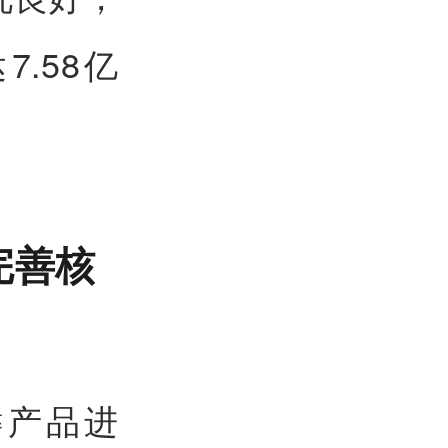
.58亿
完善核
键产品进