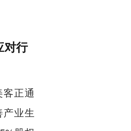
应对行
美客正通
善产业生