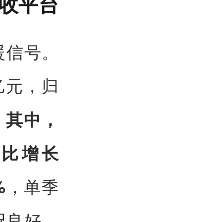
营收平台
暖信号。
亿元，归
。
其中，
环比增长
，单季
%
况良好，