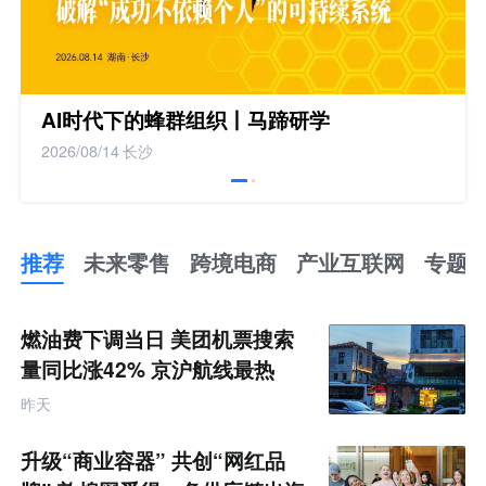
AI时代下的蜂群组织丨马蹄研学
2026/08/14
长沙
推荐
未来零售
跨境电商
产业互联网
专题
推
荐
未
燃油费下调当日 美团机票搜索
来
零
量同比涨42% 京沪航线最热
售
跨
昨天
境
电
商
升级“商业容器” 共创“网红品
产
业