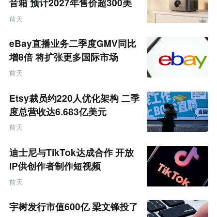
音箱 预计2027年售价超300美
元
前天
eBay直播业务二季度GMV同比
增8倍 将扩张更多国际市场
前天
Etsy裁员约220人优化架构 二季
度总营收达6.683亿美元
前天
迪士尼与TikTok达成合作 开放
IP供创作者制作短视频
前天
宇树发行市值600亿 梁文锋投了