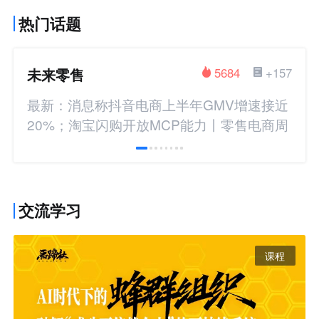
热门话题
未来零售
5684
+157
最新：消息称抖音电商上半年GMV增速接近
20%；淘宝闪购开放MCP能力丨零售电商周
报
交流学习
课程