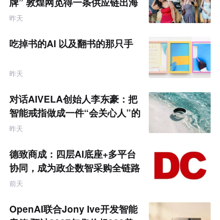
牌” 敦煌网觅得一条供应链出海
互
的新路径
联
昨天
网
专
题
吃掉书的AI 以及翻书的那只手
昨天
对话AIVELA创始人李东豪：把
智能戒指做成一件“会关心人”的
饰品
昨天
德致商成：四层AI底座+多平台
协同，成为政企数智采购全链路
服务商
前天
OpenAI联合Jony Ive开发智能