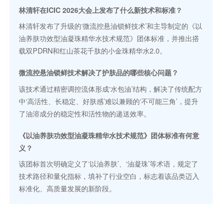
林清轩在ICIC 2026大会上发布了什么新技术和标准？
林清轩发布了升级的‘微流控悬油锁鲜技术’和主导制定的《以
油养肤功效型油凝珠精华水技术规范》团体标准，并推出搭
载双PDRN和红山茶花千肽的小金珠精华水2.0。
微流控悬油锁鲜技术解决了护肤品的哪些核心问题？
该技术通过精密调控流体形成‘水包油’结构，解决了传统配方
中‘高活性、长稳定、好肤感’难以兼顾的‘不可能三角’，提升
了油溶成分的稳定性和活性物的递送效率。
《以油养肤功效型油凝珠精华水技术规范》团体标准有何意
义？
该团标首次明确定义了‘以油养肤’、‘油凝珠’等术语，规定了
技术路径和量化指标，填补了行业空白，标志着该品类迈入
标准化、高质量发展的新阶段。