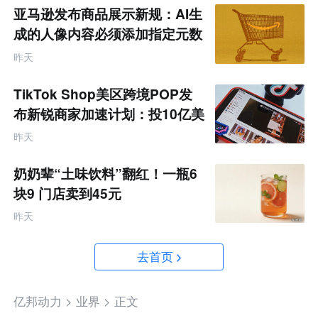
亚马逊发布商品展示新规：AI生
成的人像内容必须添加指定元数
据
昨天
TikTok Shop美区跨境POP发
布新锐商家加速计划：投10亿美
金资源帮扶四类商家
昨天
奶奶辈“土味饮料”翻红！一瓶6
块9 门店卖到45元
昨天
去首页
亿邦动力 >
业界 >
正文