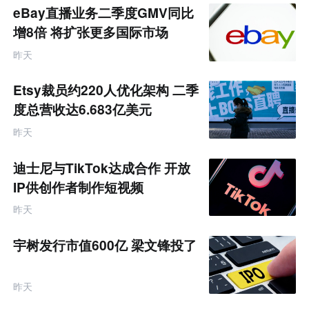
eBay直播业务二季度GMV同比
增8倍 将扩张更多国际市场
昨天
Etsy裁员约220人优化架构 二季
度总营收达6.683亿美元
昨天
迪士尼与TikTok达成合作 开放
IP供创作者制作短视频
昨天
宇树发行市值600亿 梁文锋投了
昨天