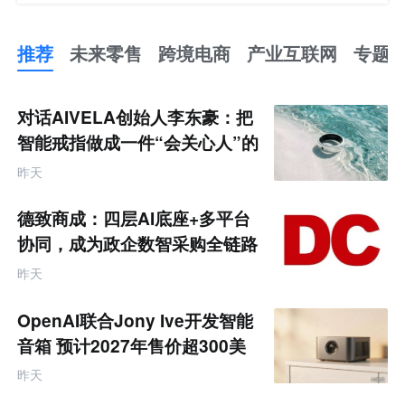
推荐
未来零售
跨境电商
产业互联网
专题
推
荐
未
对话AIVELA创始人李东豪：把
来
零
智能戒指做成一件“会关心人”的
售
饰品
跨
昨天
境
电
商
德致商成：四层AI底座+多平台
产
业
协同，成为政企数智采购全链路
互
服务商
联
昨天
网
专
题
OpenAI联合Jony Ive开发智能
音箱 预计2027年售价超300美
元
昨天