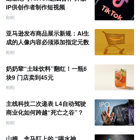
IP供创作者制作短视频
刚刚
亚马逊发布商品展示新规：AI生
成的人像内容必须添加指定元数
据
刚刚
奶奶辈“土味饮料”翻红！一瓶6
块9 门店卖到45元
刚刚
主线科技二次递表 L4自动驾驶
商业化如何跨越“死亡之谷”？
刚刚
山姆、盒马盯上的 “喝水神