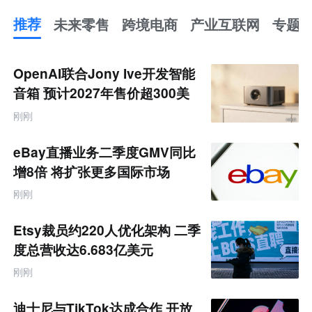
推荐
未来零售
跨境电商
产业互联网
专题
推
荐
未
OpenAI联合Jony Ive开发智能
来
零
音箱 预计2027年售价超300美
售
元
跨
刚刚
境
电
商
eBay直播业务二季度GMV同比
产
业
增8倍 将扩张更多国际市场
互
联
刚刚
网
专
题
Etsy裁员约220人优化架构 二季
度总营收达6.683亿美元
刚刚
迪士尼与TikTok达成合作 开放