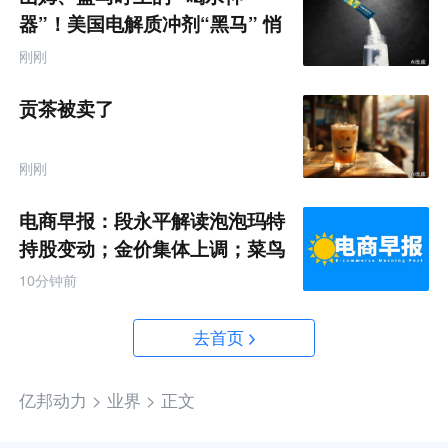
器”！美国电解质冲剂“黑马” 悄
悄卖了68亿
刚刚
贡茶被卖了
刚刚
电商早报：段永平解读泡泡玛特
持股变动；金价集体上调；菜鸟
推出全球三日达跨境物流
10分钟前
去首页
亿邦动力 >
业界 >
正文