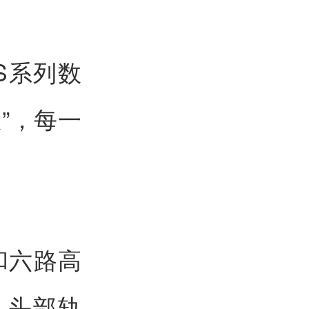
S系列数
”，每一
野和六路高
，头部轨