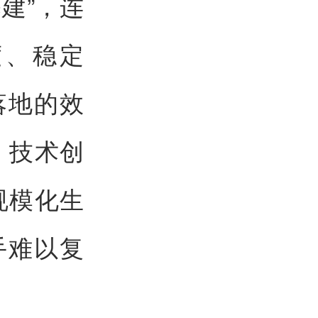
建”，连
度、稳定
落地的效
，技术创
规模化生
手难以复