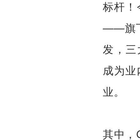
标杆！
——旗
发，三
成为业
业。
其中，G