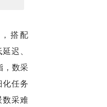
构型，搭配
低延迟、
指，数采
细化任务
景数采难