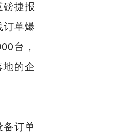
重磅捷报
线订单爆
00台，
落地的企
采设备订单