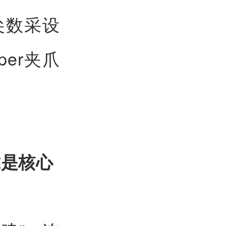
指尖数采设
per夹爪
靠是核心