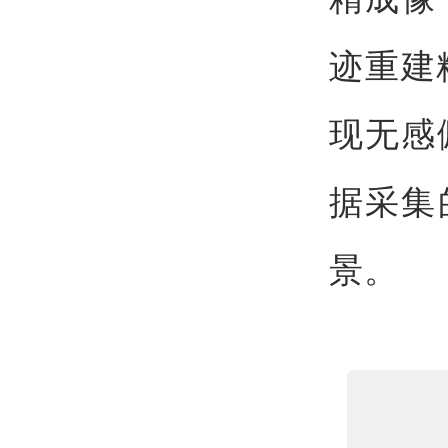
迹重建
现无感
据采集
景。