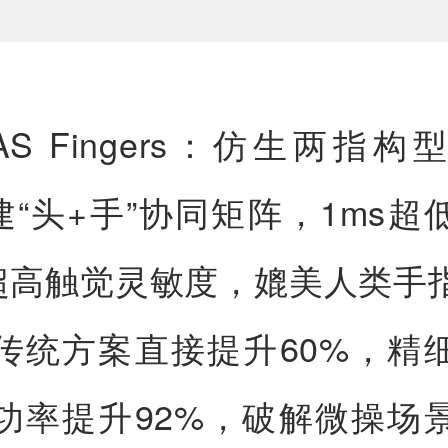
DAS Fingers：仿生两指
构建“头+手”协同矩阵，1ms超
5N超高触觉灵敏度，媲美人类手
传统方案直接提升60%，精
功率提升92%，破解微操场