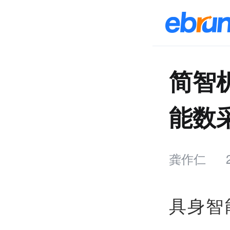
简智
能数
龚作仁
具身智