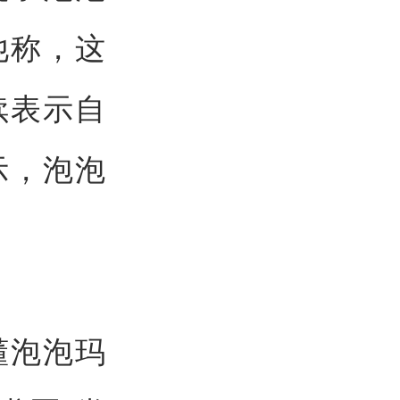
他称，这
续表示自
示，泡泡
懂泡泡玛