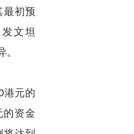
其最初预
台发文坦
异。
0港元的
元的资金
例将达到