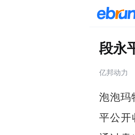
段永
亿邦动力
泡泡玛
平公开