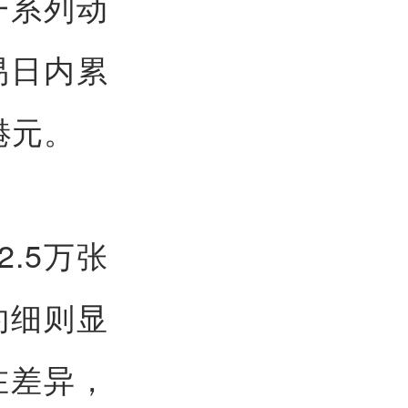
一系列动
易日内累
港元。
.5万张
约细则显
在差异，