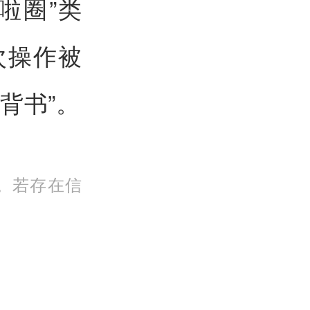
啦圈”类
次操作被
背书”。
。若存在信