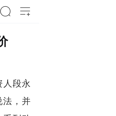
价
资人段永
说法，并