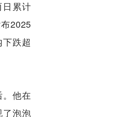
两日累计
2025
内下跌超
后。他在
视了泡泡