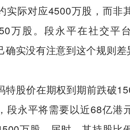
约实际对应4500万股，而非
250万股。段永平在社交平
己确实没有注意到这个规则差
玛特股价在期权到期前跌破15
，段永平将需要以近68亿港
4500万股。届时，其持股比