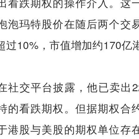
出看跌期权的操作介入。这
泡泡玛特股价在随后两个交
超过10%，市值增加约170亿
在社交平台披露，他已卖出22
特的看跌期权。但据期权合
于港股与美股的期权单位存