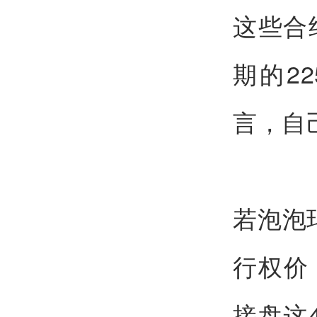
这些合
期的2
言，自
若泡泡
行权价
接盘这