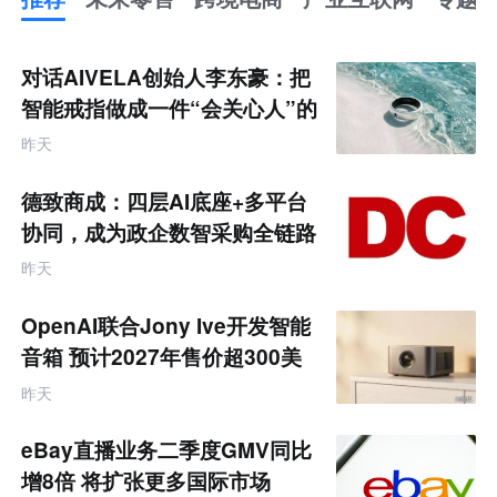
推
荐
未
对话AIVELA创始人李东豪：把
来
零
智能戒指做成一件“会关心人”的
售
饰品
跨
昨天
境
电
商
德致商成：四层AI底座+多平台
产
业
协同，成为政企数智采购全链路
互
服务商
联
昨天
网
专
题
OpenAI联合Jony Ive开发智能
音箱 预计2027年售价超300美
元
昨天
eBay直播业务二季度GMV同比
增8倍 将扩张更多国际市场