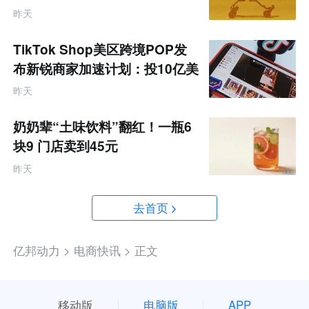
据
昨天
TikTok Shop美区跨境POP发
布新锐商家加速计划：投10亿美
金资源帮扶四类商家
昨天
奶奶辈“土味饮料”翻红！一瓶6
块9 门店卖到45元
昨天
去首页
亿邦动力 >
电商快讯 >
正文
移动版
电脑版
APP