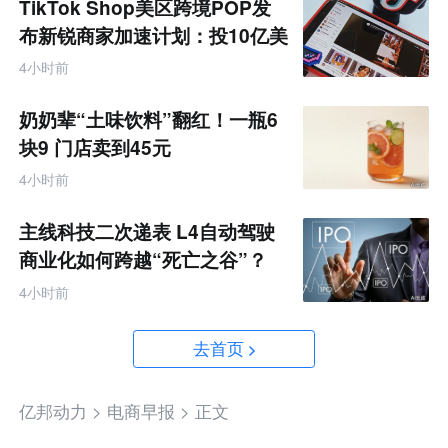
TikTok Shop美区跨境POP发
布新锐商家加速计划：投10亿美
金资源帮扶四类商家
4小时前
奶奶辈“土味饮料”翻红！一瓶6
块9 门店卖到45元
4小时前
主线科技二次递表 L4自动驾驶
商业化如何跨越“死亡之谷”？
4小时前
去首页
亿邦动力 >
电商早报 >
正文