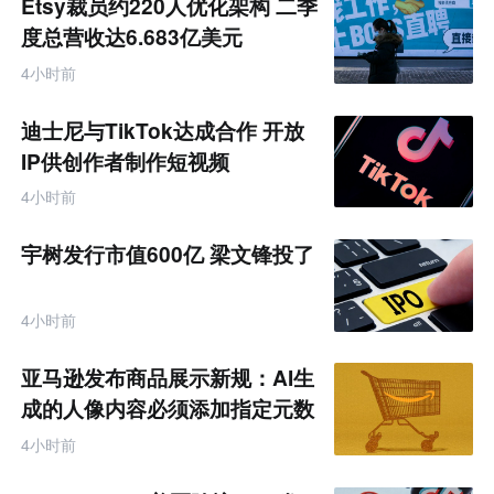
Etsy裁员约220人优化架构 二季
度总营收达6.683亿美元
4小时前
迪士尼与TikTok达成合作 开放
IP供创作者制作短视频
4小时前
宇树发行市值600亿 梁文锋投了
4小时前
亚马逊发布商品展示新规：AI生
成的人像内容必须添加指定元数
据
4小时前