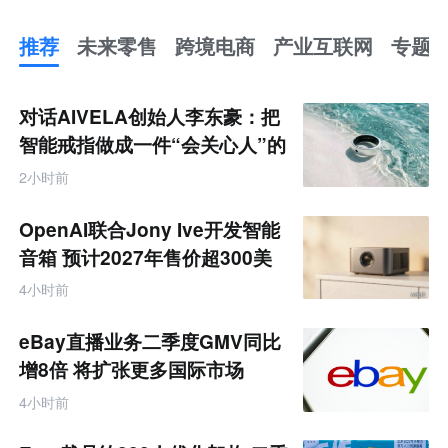
推荐
未来零售
跨境电商
产业互联网
专题
推
荐
未
对话AIVELA创始人李东豪：把
来
零
智能戒指做成一件“会关心人”的
售
饰品
跨
2小时前
境
电
商
OpenAI联合Jony Ive开发智能
产
业
音箱 预计2027年售价超300美
互
元
联
4小时前
网
专
题
eBay直播业务二季度GMV同比
增8倍 将扩张更多国际市场
4小时前