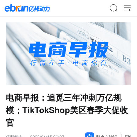
电商早报：追觅三年冲刺万亿规
模；TikTokShop美区春季大促收
官
亿邦动力
2026/04/15 06:27
邦小白快读
EN