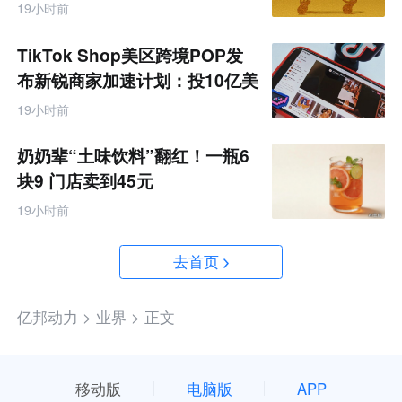
据
19小时前
TikTok Shop美区跨境POP发
布新锐商家加速计划：投10亿美
金资源帮扶四类商家
19小时前
奶奶辈“土味饮料”翻红！一瓶6
块9 门店卖到45元
19小时前
去首页
亿邦动力 >
业界 >
正文
移动版
电脑版
APP