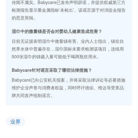
传闻不属实。Babycare已发布声明辟谣，并提供权威第三方
检测报告显示重金属指标‘未检出’。该谣言源于对消促会报告
的恶意剪辑。
湿巾中的微量锑是否会对婴幼儿健康造成危害？
目前无证据表明湿巾中微量锑有害。业内人士指出，锑在自
然界水体中普遍存在，湿巾国标未要求检测该项目，连续用
500张湿巾的锑摄入量可能低于喝两瓶饮用水。
Babycare针对谣言采取了哪些法律措施？
Babycare已向公安机关报案，并将采取法律诉讼等必要措施
维护企业声誉与消费者权益，同时呼吁德佑、维达等受害品
牌共同发声抵制谣言。
业界