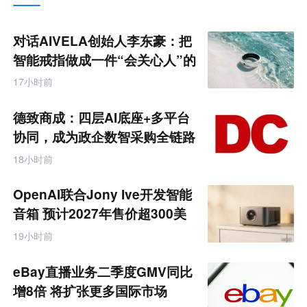
推
荐
未
对话AIVELA创始人李东豪：把
来
零
智能戒指做成一件“会关心人”的
售
饰品
跨
17小时前
境
电
商
德致商成：四层AI底座+多平台
产
业
协同，成为政企数智采购全链路
互
服务商
联
18小时前
网
专
题
OpenAI联合Jony Ive开发智能
音箱 预计2027年售价超300美
元
19小时前
eBay直播业务二季度GMV同比
增8倍 将扩张更多国际市场