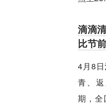
滴滴
比节前
4月8
青、返
期，全