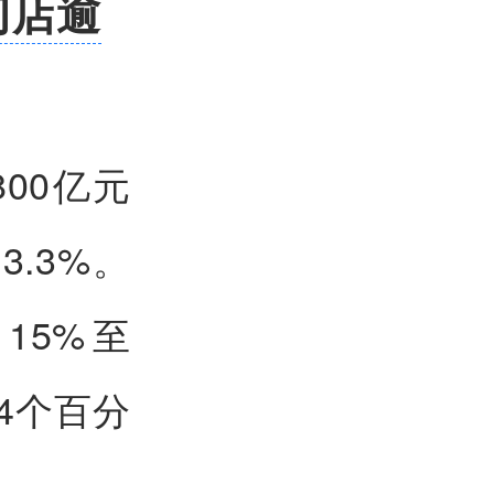
门店逾
00亿元
3.3%。
15%至
.4个百分