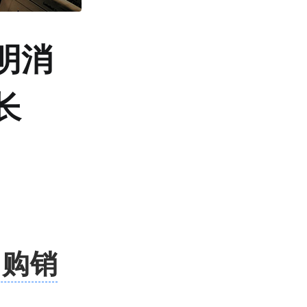
明消
长
团购销