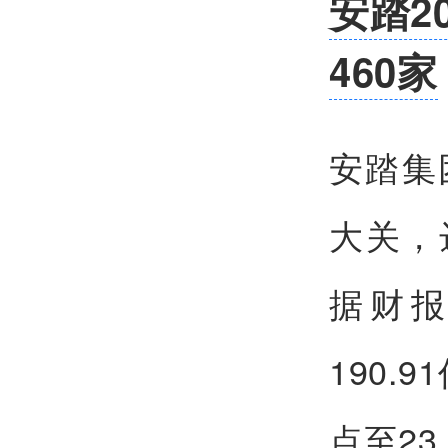
安踏2
460家
安踏集
大关，达
据财报
190.
点至23