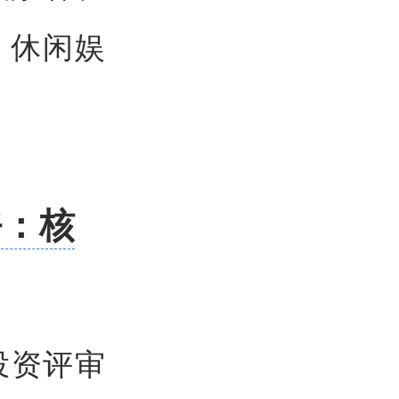
、休闲娱
。
好：核
投资评审