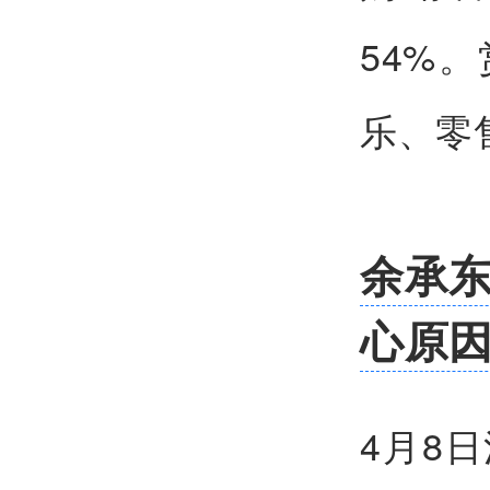
54%
乐、零
余承
心原
4月8