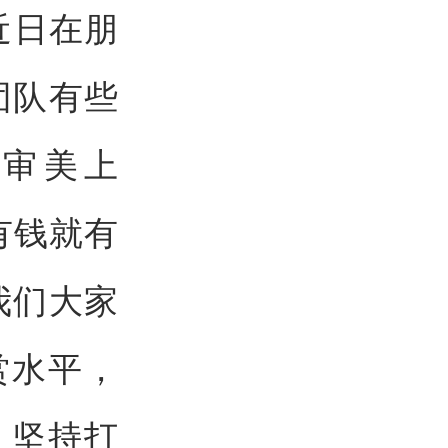
近日在朋
团队有些
审美上
有钱就有
我们大家
赏水平，
！坚持打