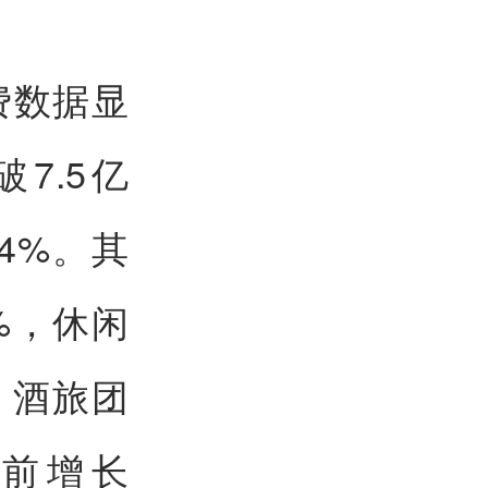
费数据显
破7.5亿
4%。其
%，休闲
，酒旅团
节前增长