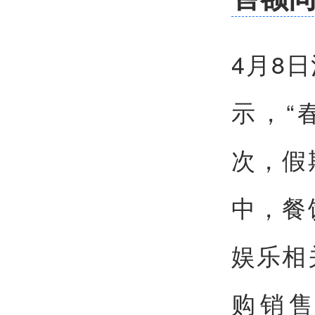
4月8
示，“春
次，假
中，餐
娱乐相
购销售