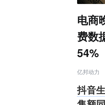
电商
费数
54%
亿邦动力
抖音
售额同