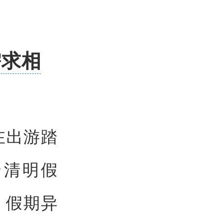
需求相
在出游踏
个清明假
。假期异