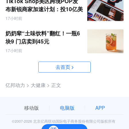
TikTok Shop美区跨境POP发
布新锐商家加速计划：投10亿美
金资源帮扶四类商家
17小时前
奶奶辈“土味饮料”翻红！一瓶6
块9 门店卖到45元
17小时前
去首页
亿邦动力 >
大健康 >
正文
移动版
电脑版
APP
©2007-
2026 北京亿商联动国际电子商务股份有限公司版权所有