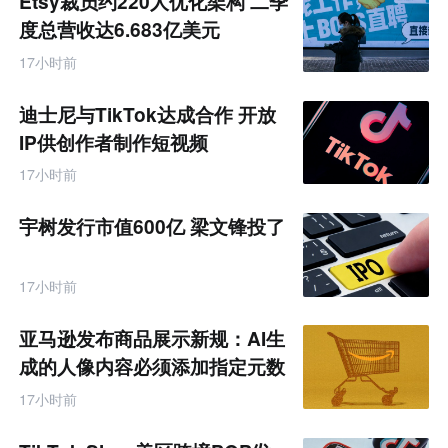
Etsy裁员约220人优化架构 二季
度总营收达6.683亿美元
17小时前
迪士尼与TikTok达成合作 开放
IP供创作者制作短视频
17小时前
宇树发行市值600亿 梁文锋投了
17小时前
亚马逊发布商品展示新规：AI生
成的人像内容必须添加指定元数
据
17小时前