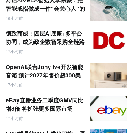
对话AIVELA创始人李东豪：把
来
零
智能戒指做成一件“会关心人”的
售
饰品
跨
16小时前
境
电
商
德致商成：四层AI底座+多平台
产
业
协同，成为政企数智采购全链路
互
服务商
联
17小时前
网
专
题
OpenAI联合Jony Ive开发智能
音箱 预计2027年售价超300美
元
17小时前
eBay直播业务二季度GMV同比
增8倍 将扩张更多国际市场
17小时前