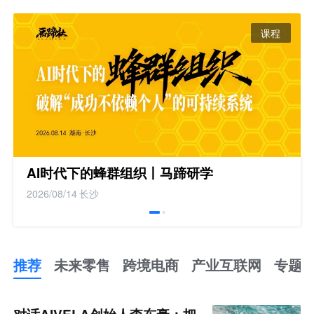
课程
AI时代下的蜂群组织丨马蹄研学
2026/08/14
长沙
推荐
未来零售
跨境电商
产业互联网
专题
推
荐
未