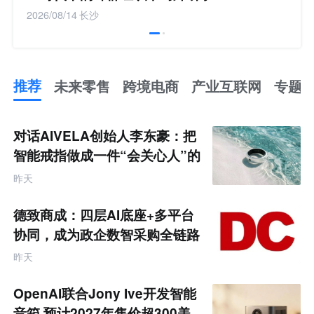
2026/08/14
长沙
推荐
未来零售
跨境电商
产业互联网
专题
推
荐
未
对话AIVELA创始人李东豪：把
来
零
智能戒指做成一件“会关心人”的
售
饰品
跨
昨天
境
电
商
德致商成：四层AI底座+多平台
产
业
协同，成为政企数智采购全链路
互
服务商
联
昨天
网
专
题
OpenAI联合Jony Ive开发智能
音箱 预计2027年售价超300美