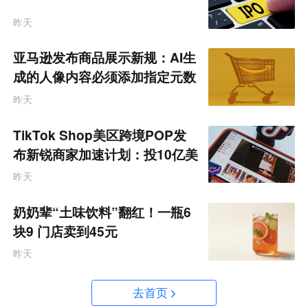
昨天
亚马逊发布商品展示新规：AI生
成的人像内容必须添加指定元数
据
昨天
TikTok Shop美区跨境POP发
布新锐商家加速计划：投10亿美
金资源帮扶四类商家
昨天
奶奶辈“土味饮料”翻红！一瓶6
块9 门店卖到45元
昨天
去首页