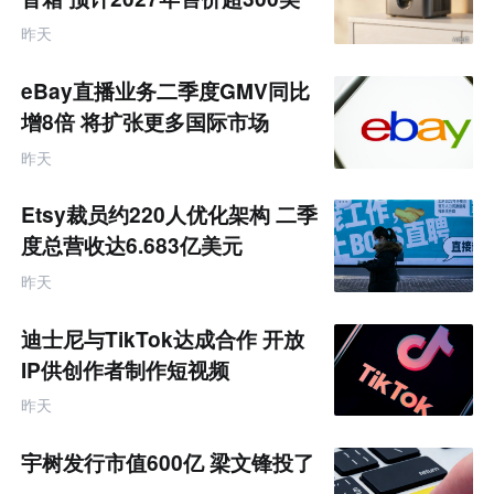
元
昨天
eBay直播业务二季度GMV同比
增8倍 将扩张更多国际市场
昨天
Etsy裁员约220人优化架构 二季
度总营收达6.683亿美元
昨天
迪士尼与TikTok达成合作 开放
IP供创作者制作短视频
昨天
宇树发行市值600亿 梁文锋投了