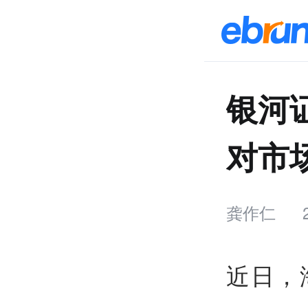
银河
对市
龚作仁
近日，