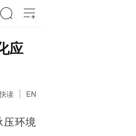
化应
快读
EN
承压环境