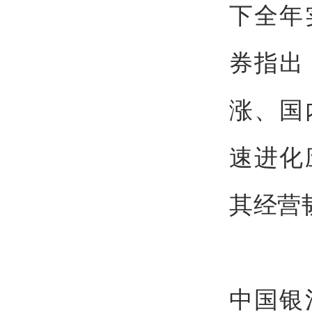
下全年
券指出
涨、国
速进化
其经营
中国银