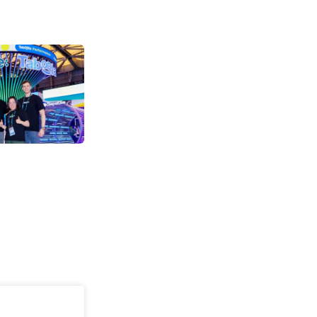
从丝路到全球 鑫
海的“隐形护航者”
19