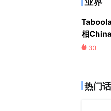
业界
Taboo
核
相Chin
品牌全
30
热门