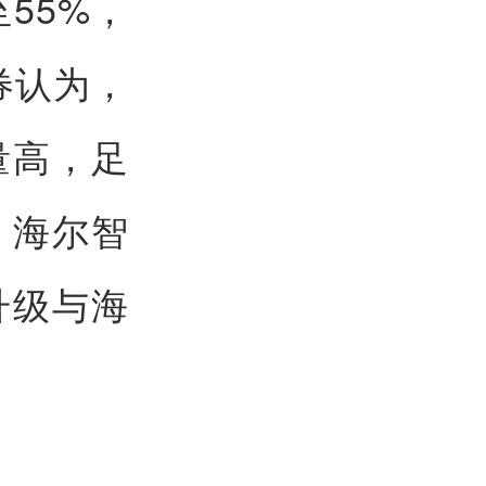
55%，
券认为，
量高，足
，海尔智
升级与海