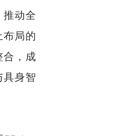
，推动全
土布局的
整合，成
与具身智