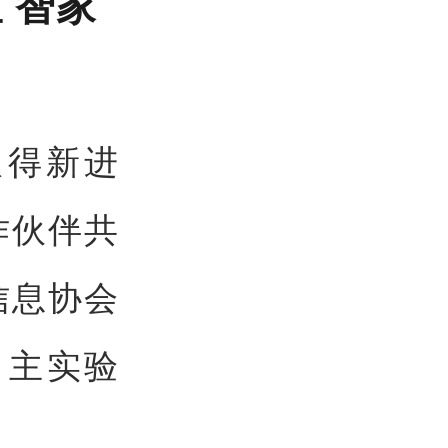
 智家
取得新进
作伙伴共
信息协会
自主实验