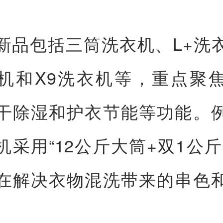
新品包括三筒洗衣机、L+洗
机和X9洗衣机等，重点聚
干除湿和护衣节能等功能。
机采用“12公斤大筒+双1公斤
在解决衣物混洗带来的串色
。