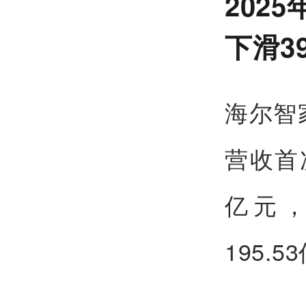
202
下滑3
海尔智
营收首次
亿元，
195.