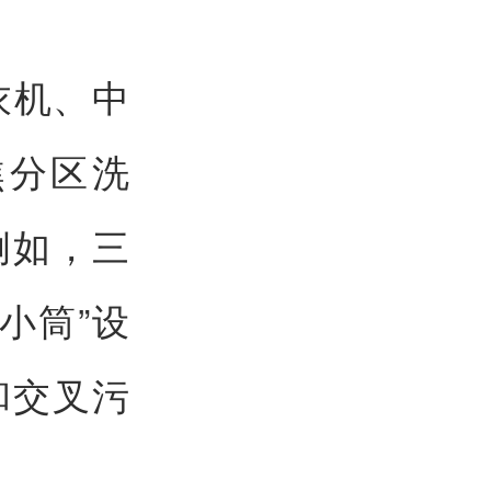
衣机、中
焦分区洗
例如，三
小筒”设
和交叉污