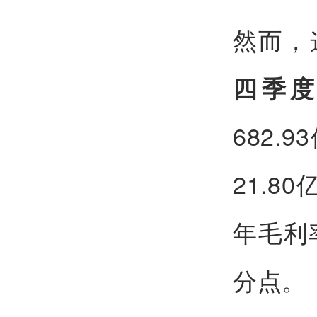
然而，
四季
682.
21.8
年毛利
分点。