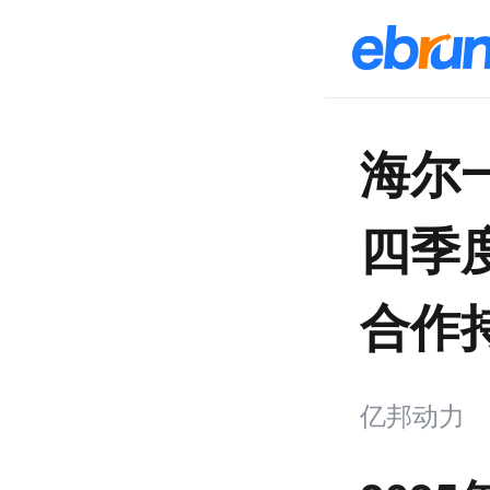
海尔
四季
合作
亿邦动力