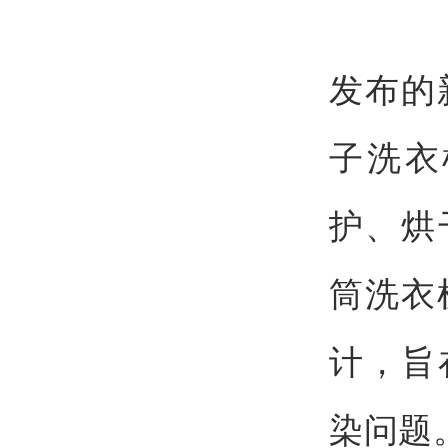
发布的
子洗衣
护、烘
筒洗衣
计，旨
染问题