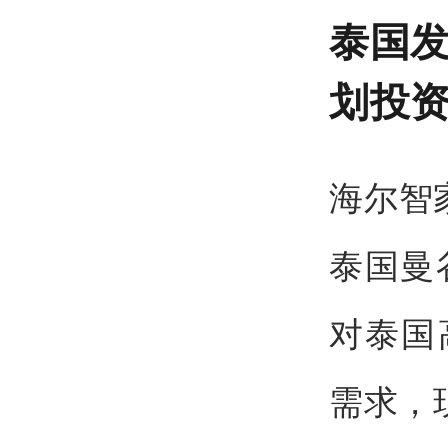
泰国
划投
海尔智
泰国曼
对泰国
需求，