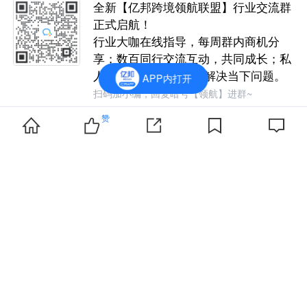
全新【亿邦跨境领航联盟】行业交流群
正式启航！
行业大咖在线指导，每周群内商机分
享；数百同行交流互动，共同成长；私
人助教全程陪伴，1v1解决当下问题。
APP内打开
扫码加小编，回复暗号【领航】进群~
赞
热门话题
未来零售
5439
+149
最新：小红书种草大赏：种草向经营链路延
伸 AI开始参与研发与投放决策