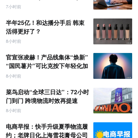
7小时前
半年25亿！和达播分手后 韩束
活得更好了？
8小时前
官宣张凌赫！产品线集体“焕新”
“国民薯片”可比克按下年轻化加
速键
8小时前
菜鸟启动“全球三日达”：72小时
门到门 跨境物流时效再提速
8小时前
电商早报：快手升级夏季物流履
约；老牌日化上海雪花膏母公司