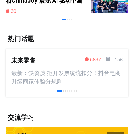
相ChinaJoy 展现 AI 驱动中国
品牌全球增长新图景
30
热门话题
未来零售
5637
+156
最新：缺资质 拒开发票统统扣分！抖音电商
升级商家体验分规则
交流学习