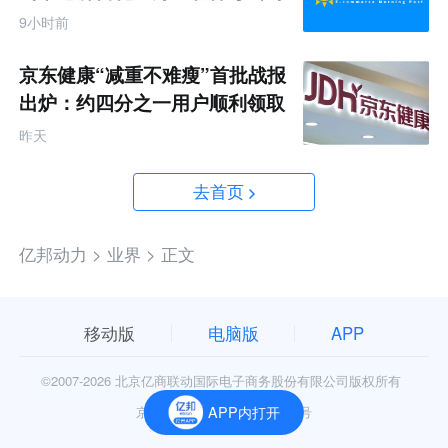
破产
9小时前
京东健康“减重不难瘦”首批战报
出炉：约四分之一用户顺利领取
200元挑战金
昨天
去首页
亿邦动力 >
业界 >
正文
移动版
电脑版
APP
©2007-
2026 北京亿商联动国际电子商务股份有限公司版权所有
APP内打开
京公网安备11010602006906号