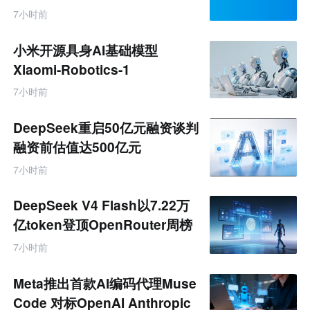
台
跨
7小时前
境
电
商
小米开源具身AI基础模型
产
业
Xiaomi-Robotics-1
互
联
7小时前
网
专
题
DeepSeek重启50亿元融资谈判
融资前估值达500亿元
7小时前
DeepSeek V4 Flash以7.22万
亿token登顶OpenRouter周榜
7小时前
Meta推出首款AI编码代理Muse
Code 对标OpenAI Anthropic