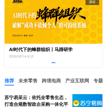
课程
AI时代下的蜂群组织丨马蹄研学
2026/08/14
长沙
推荐
未来零售
跨境电商
产业互联网
专题
推
荐
未
苏宁易采云：依托全零售生态，
来
零
打造合规数智政企采购一体化平
售