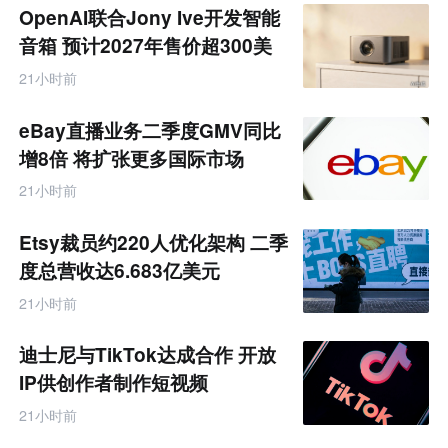
题
OpenAI联合Jony Ive开发智能
音箱 预计2027年售价超300美
元
21小时前
eBay直播业务二季度GMV同比
增8倍 将扩张更多国际市场
21小时前
Etsy裁员约220人优化架构 二季
度总营收达6.683亿美元
21小时前
迪士尼与TikTok达成合作 开放
IP供创作者制作短视频
21小时前