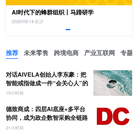
AI时代下的蜂群组织丨马蹄研学
2026/08/14
长沙
推荐
未来零售
跨境电商
产业互联网
专题
推
荐
未
对话AIVELA创始人李东豪：把
来
零
智能戒指做成一件“会关心人”的
售
饰品
跨
19小时前
境
电
商
德致商成：四层AI底座+多平台
产
业
协同，成为政企数智采购全链路
互
服务商
联
21小时前
网
专