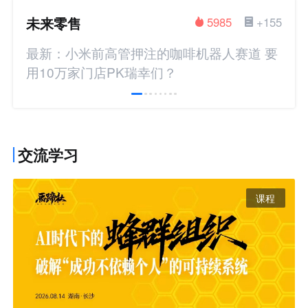
未来零售
5985
+155
最新：小米前高管押注的咖啡机器人赛道 要
用10万家门店PK瑞幸们？
交流学习
课程