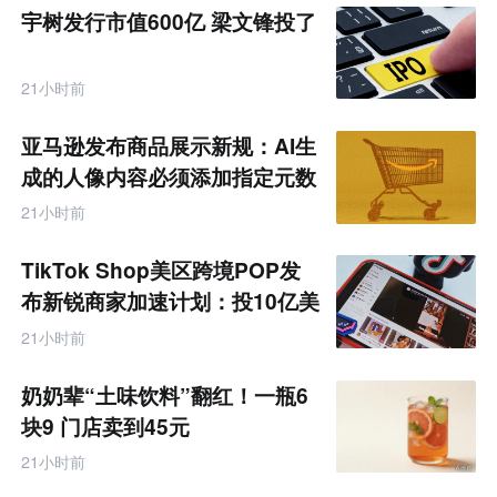
宇树发行市值600亿 梁文锋投了
21小时前
亚马逊发布商品展示新规：AI生
成的人像内容必须添加指定元数
据
21小时前
TikTok Shop美区跨境POP发
布新锐商家加速计划：投10亿美
金资源帮扶四类商家
21小时前
奶奶辈“土味饮料”翻红！一瓶6
块9 门店卖到45元
21小时前