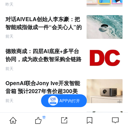
昨天
对话AIVELA创始人李东豪：把
智能戒指做成一件“会关心人”的
饰品
前天
德致商成：四层AI底座+多平台
协同，成为政企数智采购全链路
服务商
前天
OpenAI联合Jony Ive开发智能
音箱 预计2027年售价超300美
元
前天
APP内打开
eBay直播业务二季度GMV同比
赞
增8倍 将扩张更多国际市场