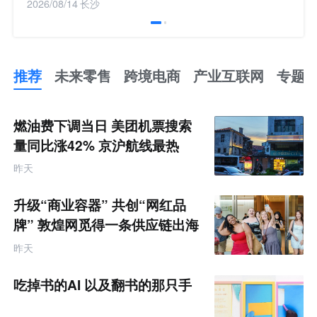
2026/08/14
长沙
推荐
未来零售
跨境电商
产业互联网
专题
推
荐
未
燃油费下调当日 美团机票搜索
来
零
量同比涨42% 京沪航线最热
售
跨
昨天
境
电
商
升级“商业容器” 共创“网红品
产
业
牌” 敦煌网觅得一条供应链出海
互
的新路径
联
昨天
网
专
题
吃掉书的AI 以及翻书的那只手