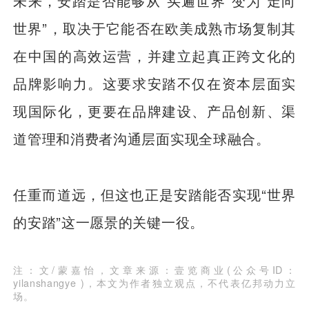
未来，安踏是否能够从“买遍世界”变为“走向
世界”，取决于它能否在欧美成熟市场复制其
在中国的高效运营，并建立起真正跨文化的
品牌影响力。这要求安踏不仅在资本层面实
现国际化，更要在品牌建设、产品创新、渠
道管理和消费者沟通层面实现全球融合。
任重而道远，但这也正是安踏能否实现“世界
的安踏”这一愿景的关键一役。
注：文/蒙嘉怡，文章来源：壹览商业(公众号ID：
yilanshangye )，本文为作者独立观点，不代表亿邦动力立
场。