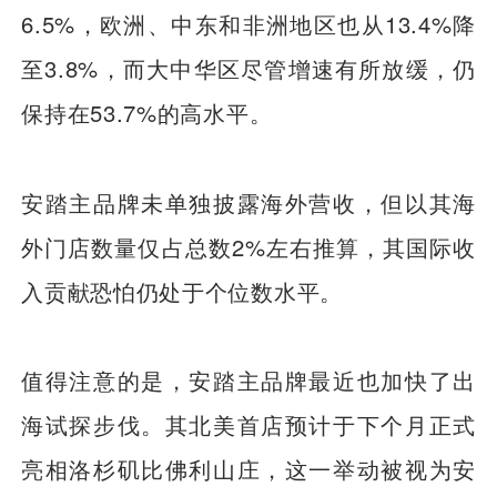
6.5%，欧洲、中东和非洲地区也从13.4%降
至3.8%，而大中华区尽管增速有所放缓，仍
保持在53.7%的高水平。
安踏主品牌未单独披露海外营收，但以其海
外门店数量仅占总数2%左右推算，其国际收
入贡献恐怕仍处于个位数水平。
值得注意的是，安踏主品牌最近也加快了出
海试探步伐。其北美首店预计于下个月正式
亮相洛杉矶比佛利山庄，这一举动被视为安