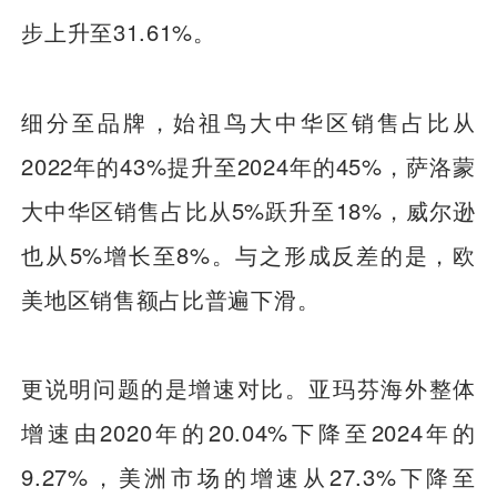
步上升至31.61%。
细分至品牌，始祖鸟大中华区销售占比从
2022年的43%提升至2024年的45%，萨洛蒙
大中华区销售占比从5%跃升至18%，威尔逊
也从5%增长至8%。与之形成反差的是，欧
美地区销售额占比普遍下滑。
更说明问题的是增速对比。亚玛芬海外整体
增速由2020年的20.04%下降至2024年的
9.27%，美洲市场的增速从27.3%下降至