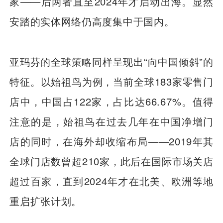
家——后两者直至2024年才启动出海。显然
安踏的实体网络仍高度集中于国内。
亚玛芬的全球策略同样呈现出“向中国倾斜”的
特征。以始祖鸟为例，当前全球183家零售门
店中，中国占122家，占比达66.67%。值得
注意的是，始祖鸟在过去几年在中国净增门
店的同时，在海外却收缩布局——2019年其
全球门店数曾超210家，此后在国际市场关店
超过百家，直到2024年才在北美、欧洲等地
重启扩张计划。