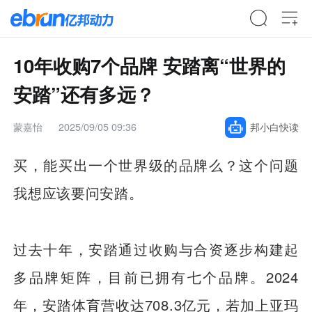
10年收购7个品牌 安踏离“世界的
安踏”还有多远？
蒙嘉怡
2025/09/05 09:36
邦小白快读
买，能买出一个世界级的品牌么？这个问题
我想应该要问安踏。
过去十年，安踏通过收购与合资逐步构建起
多品牌矩阵，目前已拥有七个品牌。2024
年，安踏体育营收达708.3亿元，若加上亚玛