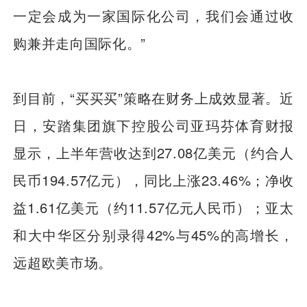
一定会成为一家国际化公司，我们会通过收
购兼并走向国际化。”
到目前，“买买买”策略在财务上成效显著。近
日，安踏集团旗下控股公司亚玛芬体育财报
显示，上半年营收达到27.08亿美元（约合人
民币194.57亿元），同比上涨23.46%；净收
益1.61亿美元（约11.57亿元人民币）；亚太
和大中华区分别录得42%与45%的高增长，
远超欧美市场。