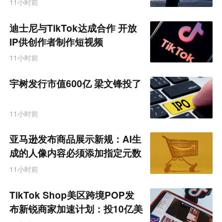
11小时前
迪士尼与TikTok达成合作 开放
IP供创作者制作短视频
11小时前
宇树发行市值600亿 梁文锋投了
11小时前
亚马逊发布商品展示新规：AI生
成的人像内容必须添加指定元数
据
11小时前
TikTok Shop美区跨境POP发
布新锐商家加速计划：投10亿美