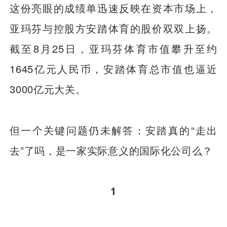
这份亮眼的成绩单迅速反映在资本市场上，
亚玛芬与控股方安踏体育的股价双双上扬。
截至8月25日，亚玛芬体育市值攀升至约
1645亿元人民币，安踏体育总市值也逼近
3000亿元大关。
但一个关键问题仍未解答：安踏真的“走出
去”了吗，是一家实际意义的国际化公司么？
1