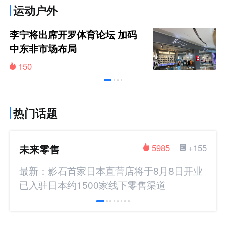
运动户外
李宁将出席开罗体育论坛 加码
中东非市场布局
150
热门话题
未来零售
5985
+155
最新：影石首家日本直营店将于8月8日开业
已入驻日本约1500家线下零售渠道