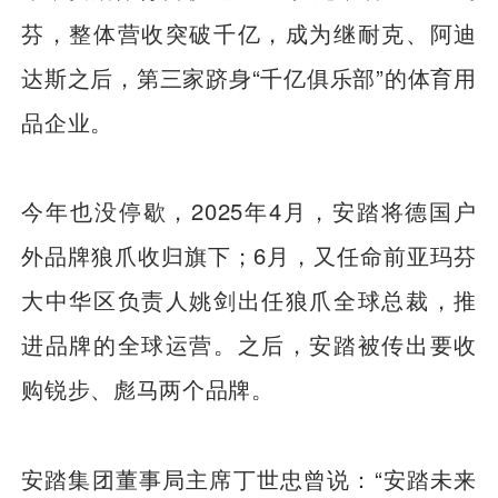
芬，整体营收突破千亿，成为继耐克、阿迪
达斯之后，第三家跻身“千亿俱乐部”的体育用
品企业。
今年也没停歇，2025年4月，安踏将德国户
外品牌狼爪收归旗下；6月，又任命前亚玛芬
大中华区负责人姚剑出任狼爪全球总裁，推
进品牌的全球运营。之后，安踏被传出要收
购锐步、彪马两个品牌。
安踏集团董事局主席丁世忠曾说：“安踏未来