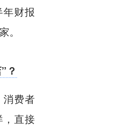
半年财报
0家。
”？
，消费者
样，直接