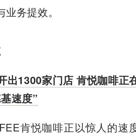
与业务提效。
享
开出1300家门店 肯悦咖啡正
德基速度”
OFFEE肯悦咖啡正以惊人的速