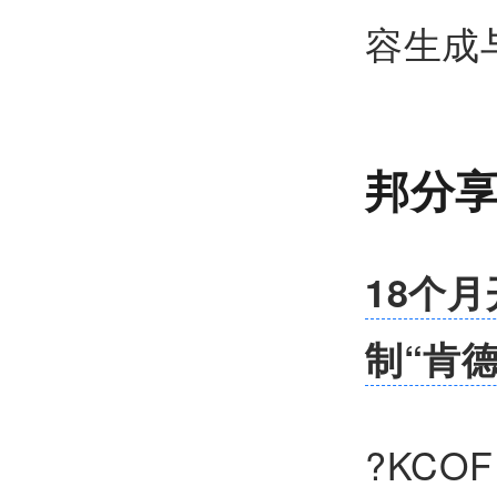
容生成
邦分
18个月
制“肯
?KC