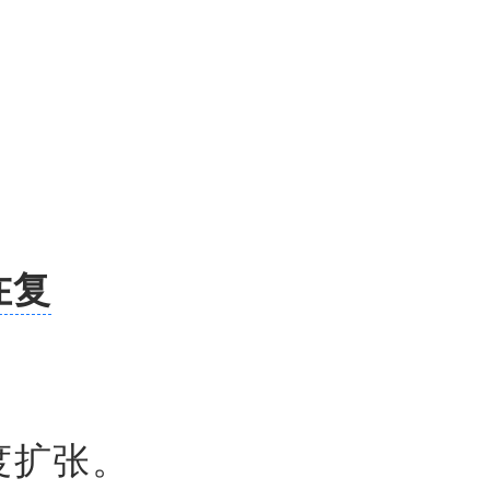
在复
度扩张。