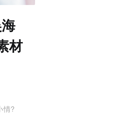
吴海
素材
小情?