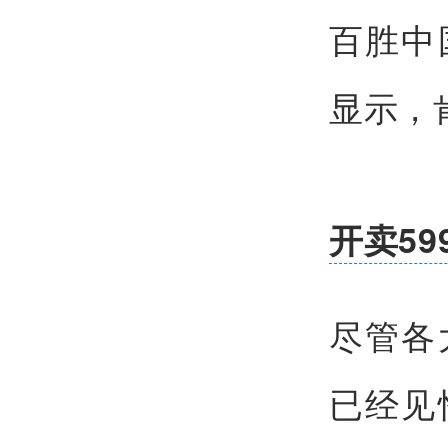
百胜中
显示，
开卖59
尽管各
已经见