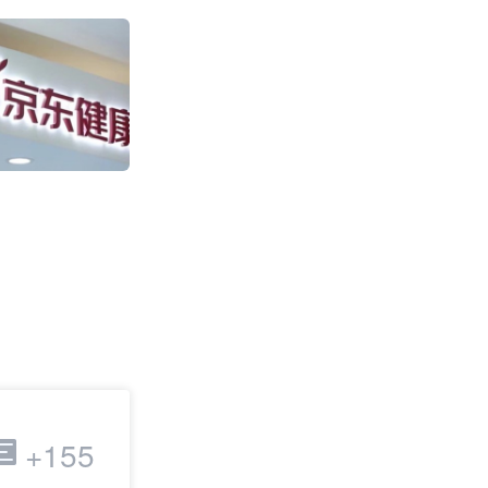
盒马“日日鲜”快
售环比增长超100
2011
跨境电商
+155