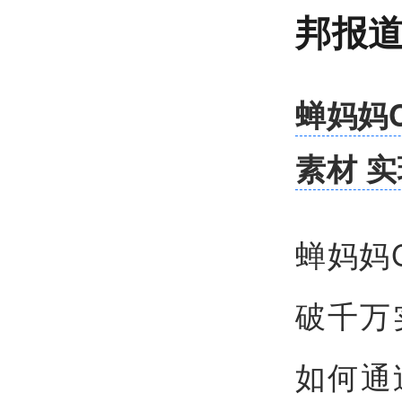
邦报
蝉妈妈
素材 
蝉妈妈
破千万
如何通