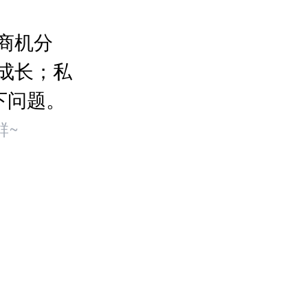
商机分
成长；私
下问题。
群~