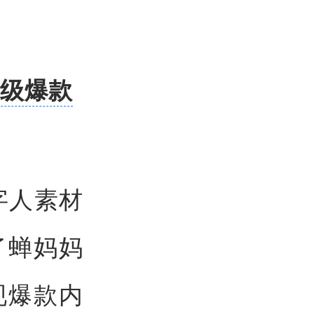
万级爆款
字人素材
了蝉妈妈
现爆款内