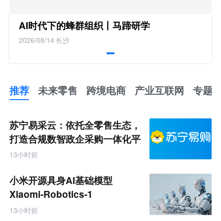
AI时代下的蜂群组织丨马蹄研学
2026/08/14
长沙
推荐
未来零售
跨境电商
产业互联网
专题
推
荐
未
苏宁易采云：依托全零售生态，
来
零
打造合规数智政企采购一体化平
售
台
跨
13小时前
境
电
商
小米开源具身AI基础模型
产
业
Xiaomi-Robotics-1
互
联
13小时前
网