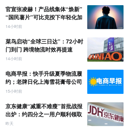
官宣张凌赫！产品线集体“焕新”
“国民薯片”可比克按下年轻化加
速键
14小时前
菜鸟启动“全球三日达”：72小时
门到门 跨境物流时效再提速
14小时前
电商早报：快手升级夏季物流履
约；老牌日化上海雪花膏母公司
破产
15小时前
京东健康“减重不难瘦”首批战报
出炉：约四分之一用户顺利领取
200元挑战金
昨天