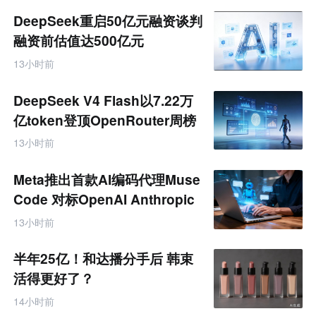
专
题
DeepSeek重启50亿元融资谈判
融资前估值达500亿元
13小时前
DeepSeek V4 Flash以7.22万
亿token登顶OpenRouter周榜
13小时前
Meta推出首款AI编码代理Muse
Code 对标OpenAI Anthropic
13小时前
半年25亿！和达播分手后 韩束
活得更好了？
14小时前