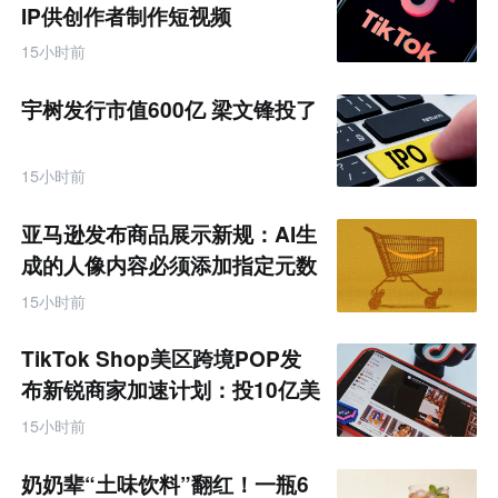
IP供创作者制作短视频
15小时前
宇树发行市值600亿 梁文锋投了
15小时前
亚马逊发布商品展示新规：AI生
成的人像内容必须添加指定元数
据
15小时前
TikTok Shop美区跨境POP发
布新锐商家加速计划：投10亿美
金资源帮扶四类商家
15小时前
奶奶辈“土味饮料”翻红！一瓶6