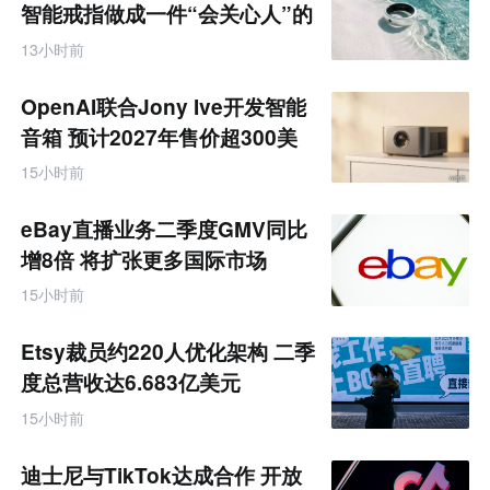
零
智能戒指做成一件“会关心人”的
售
饰品
跨
13小时前
境
电
商
OpenAI联合Jony Ive开发智能
产
业
音箱 预计2027年售价超300美
互
元
联
15小时前
网
专
题
eBay直播业务二季度GMV同比
增8倍 将扩张更多国际市场
15小时前
Etsy裁员约220人优化架构 二季
度总营收达6.683亿美元
15小时前
迪士尼与TikTok达成合作 开放