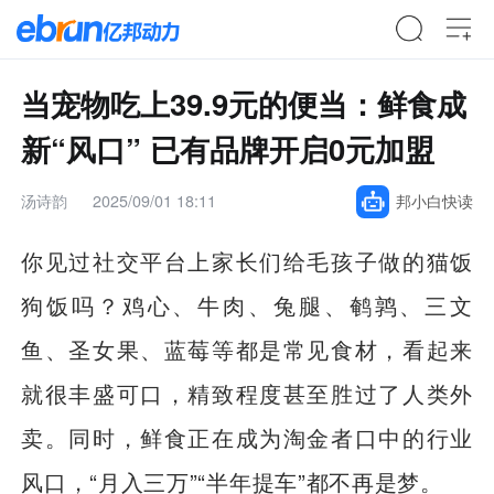
当宠物吃上39.9元的便当：鲜食成
新“风口” 已有品牌开启0元加盟
汤诗韵
2025/09/01 18:11
邦小白快读
你见过社交平台上家长们给毛孩子做的猫饭
狗饭吗？鸡心、牛肉、兔腿、鹌鹑、三文
鱼、圣女果、蓝莓等都是常见食材，看起来
就很丰盛可口，精致程度甚至胜过了人类外
卖。同时，鲜食正在成为淘金者口中的行业
风口，“月入三万”“半年提车”都不再是梦。