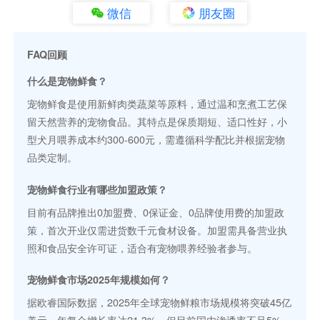
微信
朋友圈
FAQ回顾
什么是宠物鲜食？
宠物鲜食是使用新鲜肉类蔬菜等原料，通过温和烹煮工艺保
留天然营养的宠物食品。其特点是保质期短、适口性好，小
型犬月喂养成本约300-600元，需遵循科学配比并根据宠物
品类定制。
宠物鲜食行业有哪些加盟政策？
目前有品牌推出0加盟费、0保证金、0品牌使用费的加盟政
策，首次开业仅需进货数千元食材设备。加盟需具备营业执
照和食品安全许可证，适合有宠物喂养经验者参与。
宠物鲜食市场2025年规模如何？
据欧睿国际数据，2025年全球宠物鲜粮市场规模将突破45亿
美元，年复合增长率达21.3%。但目前国内渗透率不足5%，