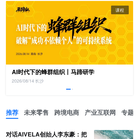
课程
AI时代下的蜂群组织丨马蹄研学
2026/08/14
长沙
推荐
未来零售
跨境电商
产业互联网
专题
推
荐
未
对话AIVELA创始人李东豪：把
来