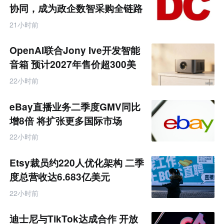
业
协同，成为政企数智采购全链路
互
服务商
联
21小时前
网
专
题
OpenAI联合Jony Ive开发智能
音箱 预计2027年售价超300美
元
22小时前
eBay直播业务二季度GMV同比
增8倍 将扩张更多国际市场
22小时前
Etsy裁员约220人优化架构 二季
度总营收达6.683亿美元
22小时前
迪士尼与TikTok达成合作 开放