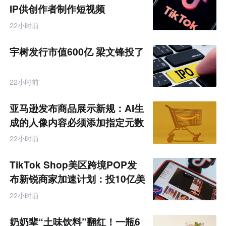
IP供创作者制作短视频
22小时前
宇树发行市值600亿 梁文锋投了
22小时前
亚马逊发布商品展示新规：AI生
成的人像内容必须添加指定元数
据
22小时前
TikTok Shop美区跨境POP发
布新锐商家加速计划：投10亿美
金资源帮扶四类商家
22小时前
奶奶辈“土味饮料”翻红！一瓶6