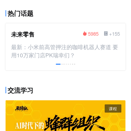
热门话题
未来零售
5985
+155
最新：小米前高管押注的咖啡机器人赛道 要
用10万家门店PK瑞幸们？
交流学习
课程