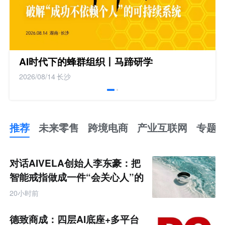
AI时代下的蜂群组织丨马蹄研学
2026/08/14
长沙
推荐
未来零售
跨境电商
产业互联网
专题
推
荐
未
对话AIVELA创始人李东豪：把
来
零
智能戒指做成一件“会关心人”的
售
饰品
跨
20小时前
境
电
商
德致商成：四层AI底座+多平台
产