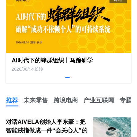
AI时代下的蜂群组织丨马蹄研学
2026/08/14
长沙
推荐
未来零售
跨境电商
产业互联网
专题
推
荐
未
对话AIVELA创始人李东豪：把
来
零
智能戒指做成一件“会关心人”的
售