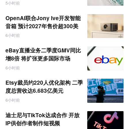
饰品
跨
5小时前
境
电
商
OpenAI联合Jony Ive开发智能
产
业
音箱 预计2027年售价超300美
互
元
联
6小时前
网
专
题
eBay直播业务二季度GMV同比
增8倍 将扩张更多国际市场
6小时前
Etsy裁员约220人优化架构 二季
度总营收达6.683亿美元
6小时前
迪士尼与TikTok达成合作 开放
IP供创作者制作短视频