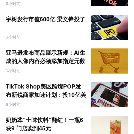
6小时前
宇树发行市值600亿 梁文锋投了
6小时前
亚马逊发布商品展示新规：AI生
成的人像内容必须添加指定元数
据
6小时前
TikTok Shop美区跨境POP发
布新锐商家加速计划：投10亿美
金资源帮扶四类商家
6小时前
奶奶辈“土味饮料”翻红！一瓶6
块9 门店卖到45元