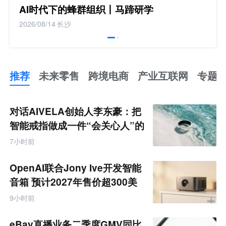
AI时代下的蜂群组织丨马蹄研学
2026/08/14
长沙
推荐
未来零售
跨境电商
产业互联网
专题
推
荐
未
对话AIVELA创始人李东豪：把
来
零
智能戒指做成一件“会关心人”的
售
饰品
跨
7小时前
境
电
商
OpenAI联合Jony Ive开发智能
产
业
音箱 预计2027年售价超300美
互
元
联
9小时前
网
专
题
eBay直播业务二季度GMV同比