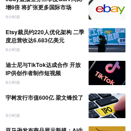
增8倍 将扩张更多国际市场
9小时前
Etsy裁员约220人优化架构 二季
度总营收达6.683亿美元
9小时前
迪士尼与TikTok达成合作 开放
IP供创作者制作短视频
9小时前
宇树发行市值600亿 梁文锋投了
9小时前
亚马逊发布商品展示新规：AI生