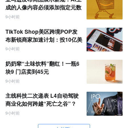
成的人像内容必须添加指定元数
据
9小时前
TikTok Shop美区跨境POP发
布新锐商家加速计划：投10亿美
金资源帮扶四类商家
9小时前
奶奶辈“土味饮料”翻红！一瓶6
块9 门店卖到45元
9小时前
主线科技二次递表 L4自动驾驶
商业化如何跨越“死亡之谷”？
9小时前