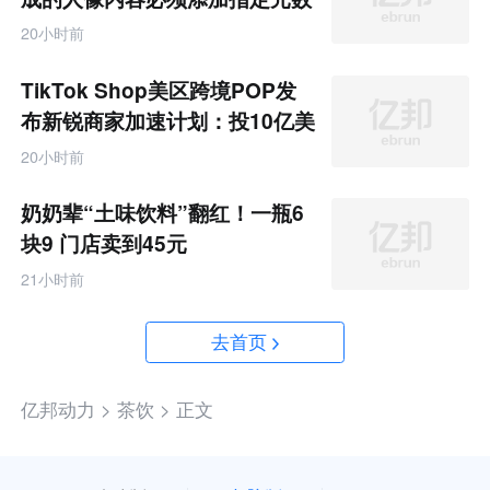
据
20小时前
TikTok Shop美区跨境POP发
布新锐商家加速计划：投10亿美
金资源帮扶四类商家
20小时前
奶奶辈“土味饮料”翻红！一瓶6
块9 门店卖到45元
21小时前
去首页
亿邦动力 >
茶饮 >
正文