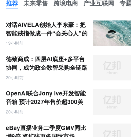
推荐
未来零售
跨境电商
产业互联网
专题
推
荐
未
对话AIVELA创始人李东豪：把
来
零
智能戒指做成一件“会关心人”的
售
饰品
跨
19小时前
境
电
商
德致商成：四层AI底座+多平台
产
业
协同，成为政企数智采购全链路
互
服务商
联
20小时前
网
专
题
OpenAI联合Jony Ive开发智能
音箱 预计2027年售价超300美
元
20小时前
eBay直播业务二季度GMV同比
增8倍 将扩张更多国际市场