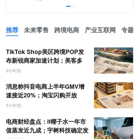
推荐
未来零售
跨境电商
产业互联网
专题
推
荐
未
TikTok Shop美区跨境POP发
来
零
布新锐商家加速计划；美客多
售
Q2营收同增50%丨跨境电商周
跨
9小时前
境
报
电
商
消息称抖音电商上半年GMV增
产
业
速接近20%；淘宝闪购开放
互
MCP能力丨零售电商周报
联
9小时前
网
专
题
电商财经盘点：if椰子水一年市
值蒸发近九成；宇树科技确定发
行价格为150.80元/股