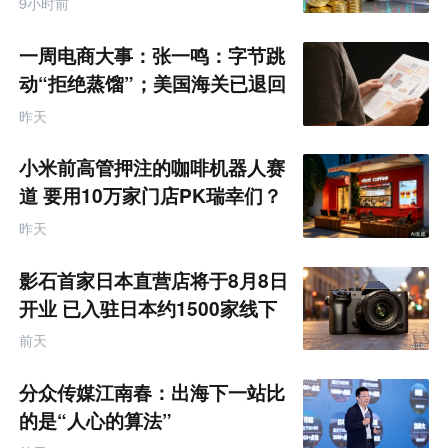
9小时前
一周电商大事：张一鸣：字节跳
动“拒绝蒸馏”；美国海关已退回
约1000亿美元关税
昨天
小米前高管押注的咖啡机器人赛
道 要用10万家门店PK瑞幸们？
昨天
影石首家日本直营店将于8月8日
开业 已入驻日本约1500家线下
零售渠道
前天
分众传媒江南春：出海下一站比
的是“人心的算法”