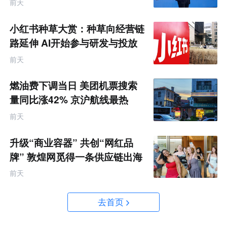
前天
小红书种草大赏：种草向经营链
路延伸 AI开始参与研发与投放
决策
前天
燃油费下调当日 美团机票搜索
量同比涨42% 京沪航线最热
前天
升级“商业容器” 共创“网红品
牌” 敦煌网觅得一条供应链出海
的新路径
前天
去首页