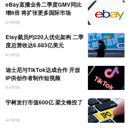
题
eBay直播业务二季度GMV同比
增8倍 将扩张更多国际市场
4小时前
Etsy裁员约220人优化架构 二季
度总营收达6.683亿美元
4小时前
迪士尼与TikTok达成合作 开放
IP供创作者制作短视频
4小时前
宇树发行市值600亿 梁文锋投了
4小时前