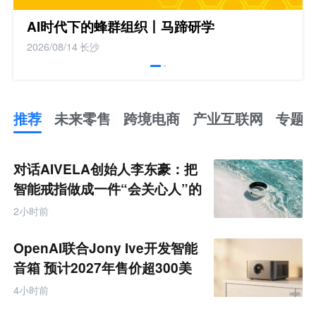
AI时代下的蜂群组织丨马蹄研学
2026/08/14
长沙
推荐
未来零售
跨境电商
产业互联网
专题
推
荐
未
对话AIVELA创始人李东豪：把
来
零
智能戒指做成一件“会关心人”的
售
饰品
跨
2小时前
境
电
商
OpenAI联合Jony Ive开发智能
产
业
音箱 预计2027年售价超300美
互
元
联
4小时前
网
专