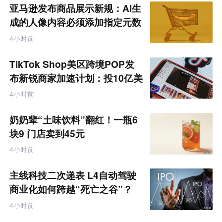
亚马逊发布商品展示新规：AI生
成的人像内容必须添加指定元数
据
4小时前
TikTok Shop美区跨境POP发
布新锐商家加速计划：投10亿美
金资源帮扶四类商家
4小时前
奶奶辈“土味饮料”翻红！一瓶6
块9 门店卖到45元
4小时前
主线科技二次递表 L4自动驾驶
商业化如何跨越“死亡之谷”？
4小时前