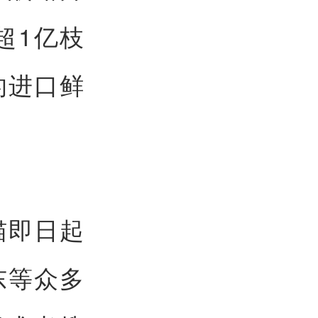
超1亿枝
的进口鲜
猫即日起
东等众多