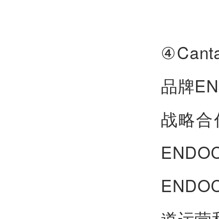
④Can
品牌E
战略合
END
END
道运营