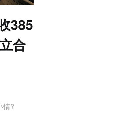
385
成立合
小情?