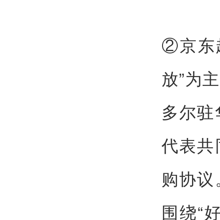
②京东
放”为
多尔驻
代表共
购协议
围绕“