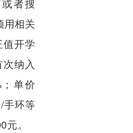
页或者搜
领用相关
正值开学
首次纳入
%；单价
/手环等
00元。