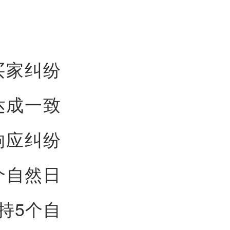
买家纠纷
达成一致
响应纠纷
个自然日
持5个自