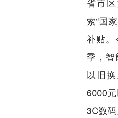
省市区
索“国
补贴。
季，智
以旧换
600
3C数