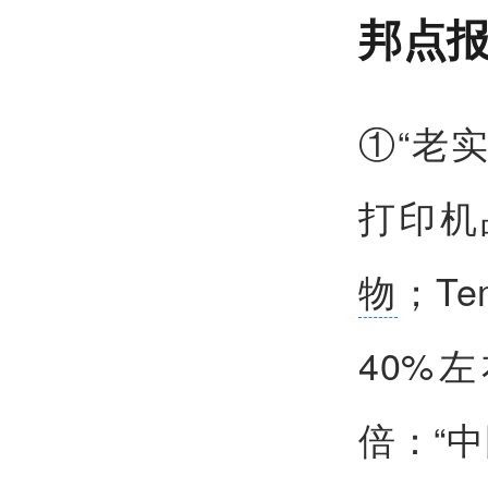
邦点
①“老
打印机
物
；T
40%
倍：“