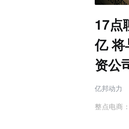
17
亿 
资公
亿邦动力
整点电商：