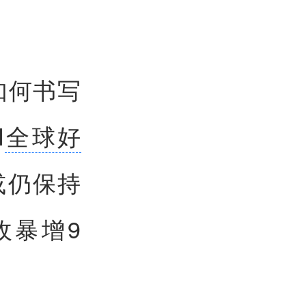
如何书写
N
全球好
或仍保持
收暴增9