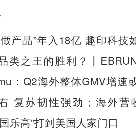
报
实做产品”年入18亿 趣印科技
品类之王的胜利？丨EBRU
emu：Q2海外整体GMV增速
左右 复苏韧性强劲；海外营
中国乐高”打到美国人家门口