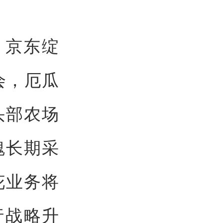
 京东绽
会，厄瓜
头部农场
瑰长期采
花业务将
行战略升