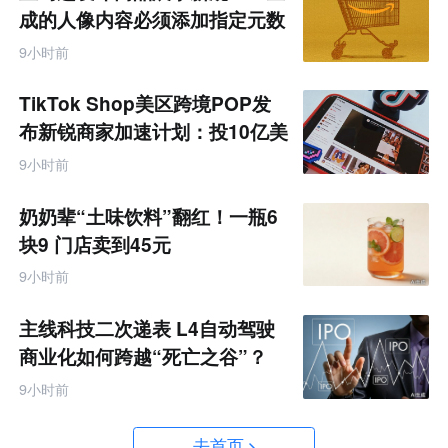
成的人像内容必须添加指定元数
据
9小时前
TikTok Shop美区跨境POP发
布新锐商家加速计划：投10亿美
金资源帮扶四类商家
9小时前
奶奶辈“土味饮料”翻红！一瓶6
块9 门店卖到45元
9小时前
主线科技二次递表 L4自动驾驶
商业化如何跨越“死亡之谷”？
9小时前
去首页