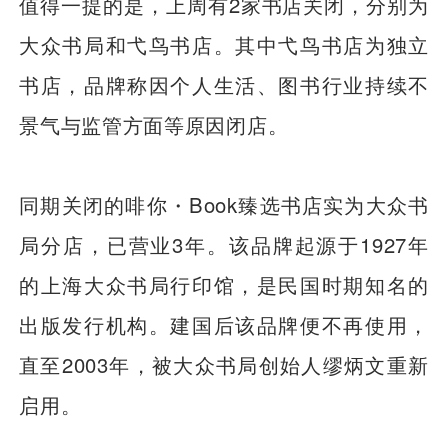
值得一提的是，上周有2家书店关闭，分别为
大众书局和弋鸟书店。其中弋鸟书店为独立
书店，品牌称因个人生活、图书行业持续不
景气与监管方面等原因闭店。
同期关闭的啡你・Book臻选书店实为大众书
局分店，已营业3年。该品牌起源于1927年
的上海大众书局行印馆，是民国时期知名的
出版发行机构。建国后该品牌便不再使用，
直至2003年，被大众书局创始人缪炳文重新
启用。