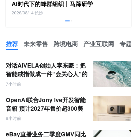
AI时代下的蜂群组织丨马蹄研学
2026/08/14
长沙
推荐
未来零售
跨境电商
产业互联网
专题
推
荐
未
对话AIVELA创始人李东豪：把
来
零
智能戒指做成一件“会关心人”的
售
饰品
跨
7小时前
境
电
商
OpenAI联合Jony Ive开发智能
产
业
音箱 预计2027年售价超300美
互
元
联
8小时前
网
专
题
eBay直播业务二季度GMV同比