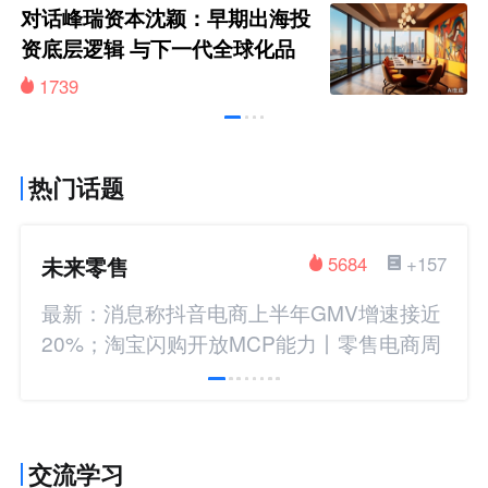
对话峰瑞资本沈颖：早期出海投
资底层逻辑 与下一代全球化品
牌画像
1739
热门话题
未来零售
5684
+157
最新：消息称抖音电商上半年GMV增速接近
20%；淘宝闪购开放MCP能力丨零售电商周
报
交流学习