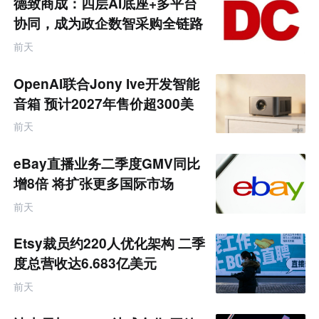
德致商成：四层AI底座+多平台
协同，成为政企数智采购全链路
服务商
前天
OpenAI联合Jony Ive开发智能
音箱 预计2027年售价超300美
元
前天
eBay直播业务二季度GMV同比
增8倍 将扩张更多国际市场
前天
Etsy裁员约220人优化架构 二季
度总营收达6.683亿美元
前天