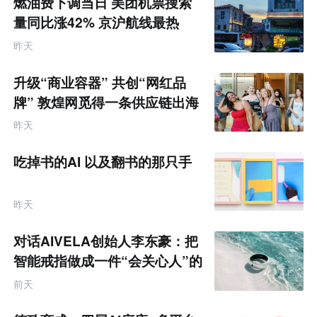
燃油费下调当日 美团机票搜索
来
零
量同比涨42% 京沪航线最热
售
跨
昨天
境
电
商
升级“商业容器” 共创“网红品
产
业
牌” 敦煌网觅得一条供应链出海
互
的新路径
联
昨天
网
专
题
吃掉书的AI 以及翻书的那只手
昨天
对话AIVELA创始人李东豪：把
智能戒指做成一件“会关心人”的
饰品
前天