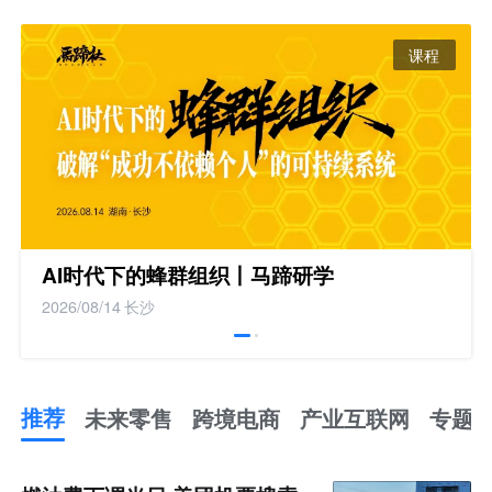
课程
AI时代下的蜂群组织丨马蹄研学
2026/08/14
长沙
推荐
未来零售
跨境电商
产业互联网
专题
推
荐
未