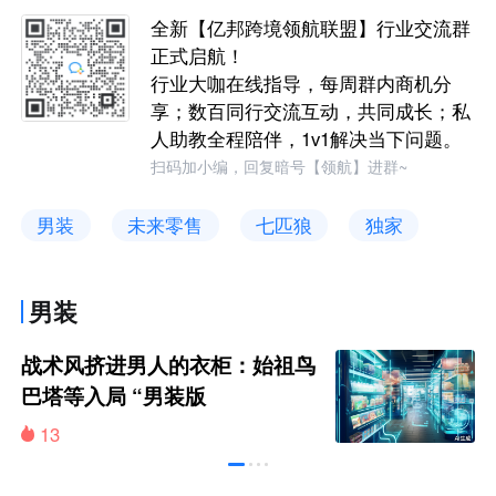
全新【亿邦跨境领航联盟】行业交流群
正式启航！
行业大咖在线指导，每周群内商机分
享；数百同行交流互动，共同成长；私
人助教全程陪伴，1v1解决当下问题。
扫码加小编，回复暗号【领航】进群~
男装
未来零售
七匹狼
独家
男装
战术风挤进男人的衣柜：始祖鸟
巴塔等入局 “男装版
Lululemon”年销售超18亿
13