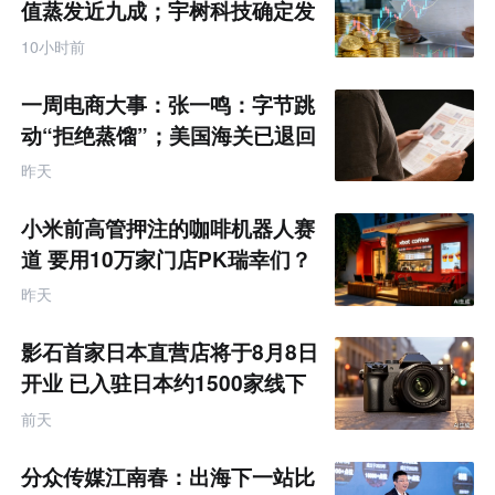
值蒸发近九成；宇树科技确定发
行价格为150.80元/股
10小时前
一周电商大事：张一鸣：字节跳
动“拒绝蒸馏”；美国海关已退回
约1000亿美元关税
昨天
小米前高管押注的咖啡机器人赛
道 要用10万家门店PK瑞幸们？
昨天
影石首家日本直营店将于8月8日
开业 已入驻日本约1500家线下
零售渠道
前天
分众传媒江南春：出海下一站比