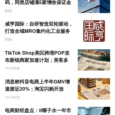
业
码，同类店铺满5家增收保证金
互
联
刚刚
网
专
题
咸亨国际：自研智造双轮驱动，
打造全域MRO集约化工业服务
商
刚刚
TikTok Shop美区跨境POP发
布新锐商家加速计划；美客多
Q2营收同增50%丨跨境电商周
10小时前
报
消息称抖音电商上半年GMV增
速接近20%；淘宝闪购开放
MCP能力丨零售电商周报
10小时前
电商财经盘点：if椰子水一年市