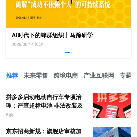
AI时代下的蜂群组织丨马蹄研学
2026/08/14
长沙
推荐
未来零售
跨境电商
产业互联网
专题
推
荐
未
拼多多启动电动自行车专项治
来
零
理：严查超标电池 非法改装及
售
违规宣传
跨
刚刚
境
电
商
京东招商新规：旗舰店审核加
产