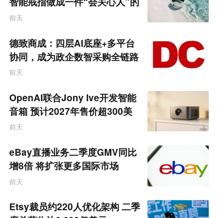
智能戒指做成一件“会关心人”的
饰品
前天
德致商成：四层AI底座+多平台
协同，成为政企数智采购全链路
服务商
前天
OpenAI联合Jony Ive开发智能
音箱 预计2027年售价超300美
元
前天
eBay直播业务二季度GMV同比
增8倍 将扩张更多国际市场
前天
Etsy裁员约220人优化架构 二季