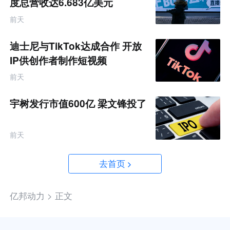
度总营收达6.683亿美元
前天
迪士尼与TikTok达成合作 开放
IP供创作者制作短视频
前天
宇树发行市值600亿 梁文锋投了
前天
去首页
亿邦动力 >
正文