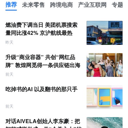
推荐
未来零售
跨境电商
产业互联网
专题
推
荐
未
燃油费下调当日 美团机票搜索
来
零
量同比涨42% 京沪航线最热
售
跨
昨天
境
电
商
升级“商业容器” 共创“网红品
产
业
牌” 敦煌网觅得一条供应链出海
互
的新路径
联
前天
网
专
题
吃掉书的AI 以及翻书的那只手
前天
对话AIVELA创始人李东豪：把