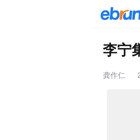
李宁
龚作仁