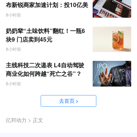
布新锐商家加速计划：投10亿美
金资源帮扶四类商家
8小时前
奶奶辈“土味饮料”翻红！一瓶6
块9 门店卖到45元
8小时前
主线科技二次递表 L4自动驾驶
商业化如何跨越“死亡之谷”？
8小时前
去首页
亿邦动力 >
正文