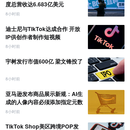
度总营收达6.683亿美元
8小时前
迪士尼与TikTok达成合作 开放
IP供创作者制作短视频
8小时前
宇树发行市值600亿 梁文锋投了
8小时前
亚马逊发布商品展示新规：AI生
成的人像内容必须添加指定元数
据
8小时前
TikTok Shop美区跨境POP发