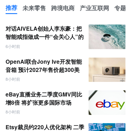
推荐
未来零售
跨境电商
产业互联网
专题
推
荐
未
对话AIVELA创始人李东豪：把
来
零
智能戒指做成一件“会关心人”的
售
饰品
跨
6小时前
境
电
商
OpenAI联合Jony Ive开发智能
产
业
音箱 预计2027年售价超300美
互
元
联
8小时前
网
专
题
eBay直播业务二季度GMV同比
增8倍 将扩张更多国际市场
8小时前
Etsy裁员约220人优化架构 二季