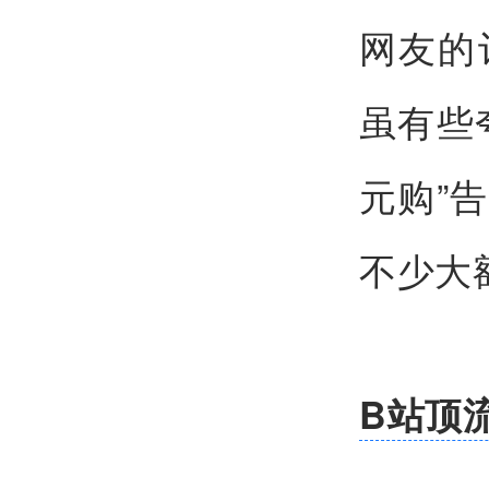
网友的
虽有些
元购”
不少大
B站顶