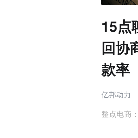
15
回协
款率
亿邦动力
整点电商：