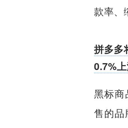
款率、
拼多多
0.7%
黑标商
售的品