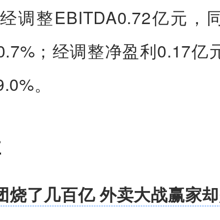
。经调整EBITDA0.72亿元
0.7%；经调整净盈利0.17
9.0%。
享
团烧了几百亿 外卖大战赢家