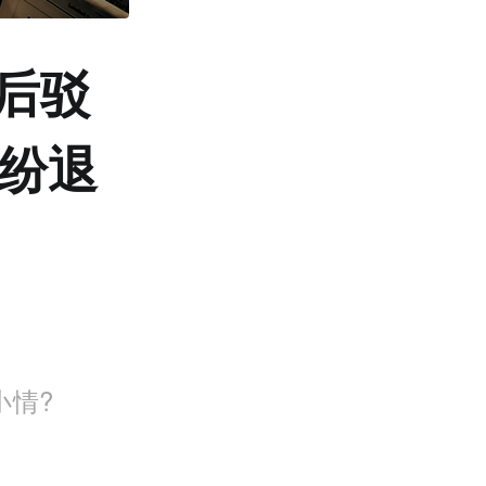
后驳
纠纷退
小情?