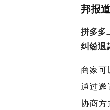
邦报
拼多多
纠纷退
商家可
通过邀
协商方