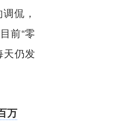
的调侃，
目前“零
每天仍发
百万