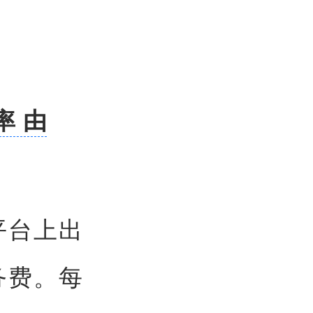
率 由
平台上出
务费。每