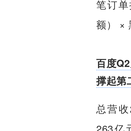
笔订单
额） 
百度Q2
撑起第
总营收
263