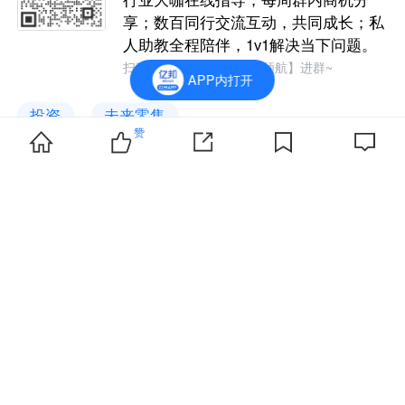
享；数百同行交流互动，共同成长；私
人助教全程陪伴，1v1解决当下问题。
扫码加小编，回复暗号【领航】进群~
APP内打开
投资
未来零售
赞
投资
资本助力科技创新：华兴资本徐
锟将出席2026全球化新品牌AI
竞争力大会
192
热门话题