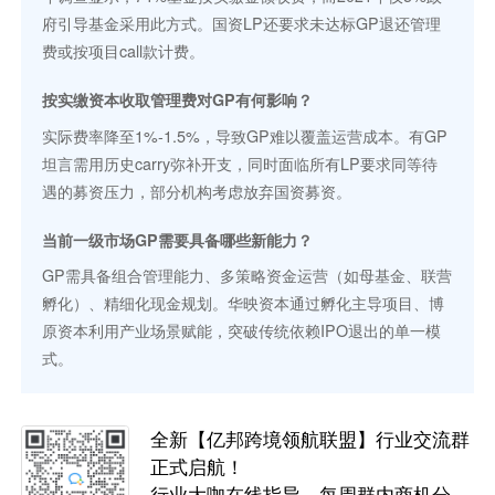
府引导基金采用此方式。国资LP还要求未达标GP退还管理
费或按项目call款计费。
按实缴资本收取管理费对GP有何影响？
实际费率降至1%-1.5%，导致GP难以覆盖运营成本。有GP
坦言需用历史carry弥补开支，同时面临所有LP要求同等待
遇的募资压力，部分机构考虑放弃国资募资。
当前一级市场GP需要具备哪些新能力？
GP需具备组合管理能力、多策略资金运营（如母基金、联营
孵化）、精细化现金规划。华映资本通过孵化主导项目、博
原资本利用产业场景赋能，突破传统依赖IPO退出的单一模
式。
全新【亿邦跨境领航联盟】行业交流群
正式启航！
行业大咖在线指导，每周群内商机分