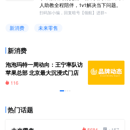
人助教全程陪伴，1v1解决当下问题。
扫码加小编，回复暗号【领航】进群~
新消费
未来零售
新消费
泡泡玛特一周动向：王宁率队访
苹果总部 北京最大沉浸式门店
亮相
116
热门话题
5684
+157