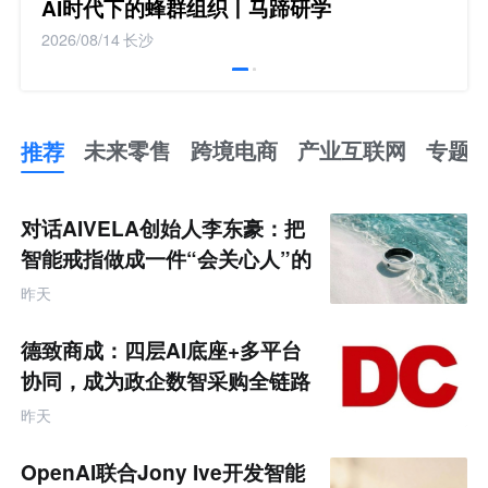
AI时代下的蜂群组织丨马蹄研学
2026/08/14
长沙
推荐
未来零售
跨境电商
产业互联网
专题
推
荐
未
对话AIVELA创始人李东豪：把
来
零
智能戒指做成一件“会关心人”的
售
饰品
跨
昨天
境
电
商
德致商成：四层AI底座+多平台
产
业
协同，成为政企数智采购全链路
互
服务商
联
昨天
网
专
题
OpenAI联合Jony Ive开发智能