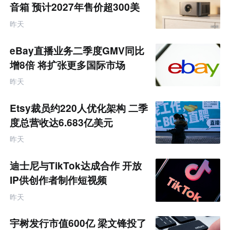
音箱 预计2027年售价超300美
元
昨天
eBay直播业务二季度GMV同比
增8倍 将扩张更多国际市场
昨天
Etsy裁员约220人优化架构 二季
度总营收达6.683亿美元
昨天
迪士尼与TikTok达成合作 开放
IP供创作者制作短视频
昨天
宇树发行市值600亿 梁文锋投了