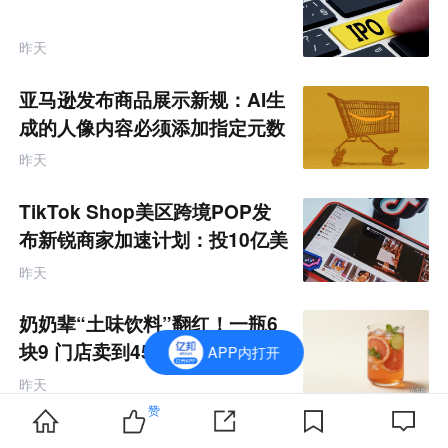
昨天
亚马逊发布商品展示新规：AI生
成的人像内容必须添加指定元数
据
昨天
TikTok Shop美区跨境POP发
布新锐商家加速计划：投10亿美
金资源帮扶四类商家
昨天
奶奶辈“土味饮料”翻红！一瓶6
块9 门店卖到45元
APP内打开
昨天
赞
去首页