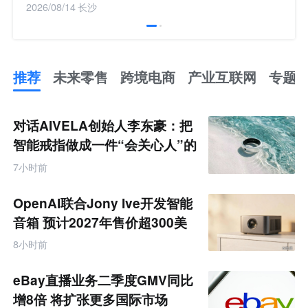
2026/08/14
长沙
推荐
未来零售
跨境电商
产业互联网
专题
推
荐
未
对话AIVELA创始人李东豪：把
来
零
智能戒指做成一件“会关心人”的
售
饰品
跨
7小时前
境
电
商
OpenAI联合Jony Ive开发智能
产
业
音箱 预计2027年售价超300美
互
元
联
8小时前
网
专
题
eBay直播业务二季度GMV同比
增8倍 将扩张更多国际市场