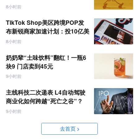
据
8小时前
TikTok Shop美区跨境POP发
布新锐商家加速计划：投10亿美
金资源帮扶四类商家
8小时前
奶奶辈“土味饮料”翻红！一瓶6
块9 门店卖到45元
9小时前
主线科技二次递表 L4自动驾驶
商业化如何跨越“死亡之谷”？
9小时前
去首页