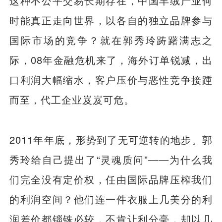
这种不公平交易长期存在，中国羊绒产业何
时能真正走向世界，以各自的独立品牌参与
国际市场的竞争？就在郭秀玲踌躇满志之
际，08年金融危机来了，海外订单锐减，出
口利润大幅缩水，客户压价与恶性竞争接踵
而至，代工企业岌岌可危。
2011年年底，形势到了无可逆转的地步。郭
秀玲给自己提出了“灵魂质问”——为什么我
们完全没有定价权，任由国际品牌压榨我们
的利润空间？他们连一件衣服上几美分的利
润差价都锱铢必较，不肯让利分毫，却以几