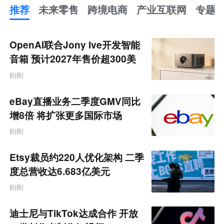
推荐
未来零售
跨境电商
产业互联网
专题
推
荐
未
OpenAI联合Jony Ive开发智能
来
零
音箱 预计2027年售价超300美
售
元
跨
刚刚
境
电
商
eBay直播业务二季度GMV同比
产
业
增8倍 将扩张更多国际市场
互
联
刚刚
网
专
题
Etsy裁员约220人优化架构 二季
度总营收达6.683亿美元
刚刚
迪士尼与TikTok达成合作 开放