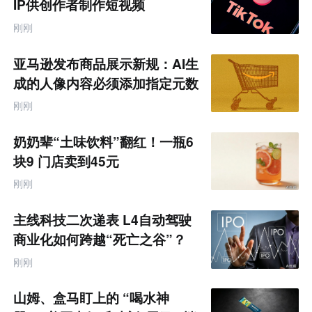
IP供创作者制作短视频
刚刚
亚马逊发布商品展示新规：AI生
成的人像内容必须添加指定元数
据
刚刚
奶奶辈“土味饮料”翻红！一瓶6
块9 门店卖到45元
刚刚
主线科技二次递表 L4自动驾驶
商业化如何跨越“死亡之谷”？
刚刚
山姆、盒马盯上的 “喝水神