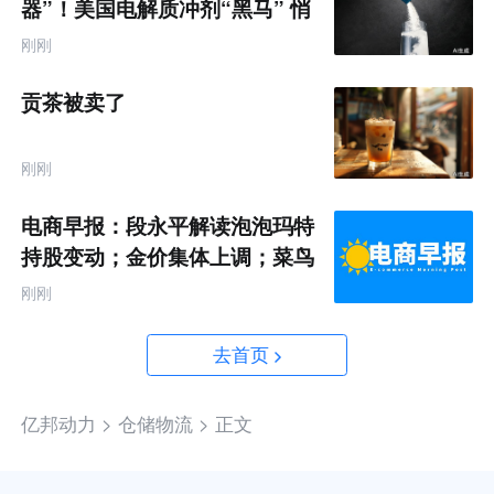
器”！美国电解质冲剂“黑马” 悄
悄卖了68亿
刚刚
贡茶被卖了
刚刚
电商早报：段永平解读泡泡玛特
持股变动；金价集体上调；菜鸟
推出全球三日达跨境物流
刚刚
去首页
亿邦动力 >
仓储物流 >
正文