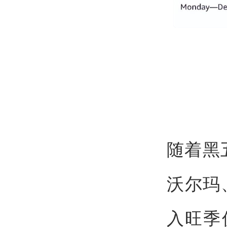
随着黑五
沃尔玛
入旺季