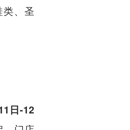
鞋类、圣
11日-12
启，门店