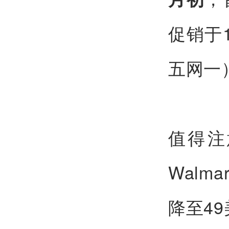
促销于
五网一
值得注
Walm
降至4