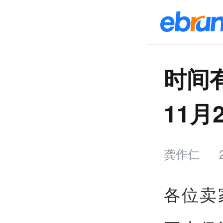
时间
11
龚作仁
各位卖