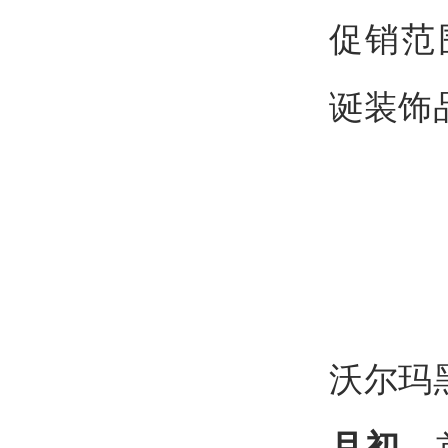
促销范
诞装饰
沃尔玛
，
月初