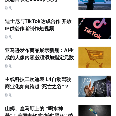
刚刚
迪士尼与TikTok达成合作 开放
IP供创作者制作短视频
刚刚
亚马逊发布商品展示新规：AI生
成的人像内容必须添加指定元数
据
刚刚
主线科技二次递表 L4自动驾驶
商业化如何跨越“死亡之谷”？
刚刚
山姆、盒马盯上的 “喝水神
器”！美国电解质冲剂“黑马” 悄