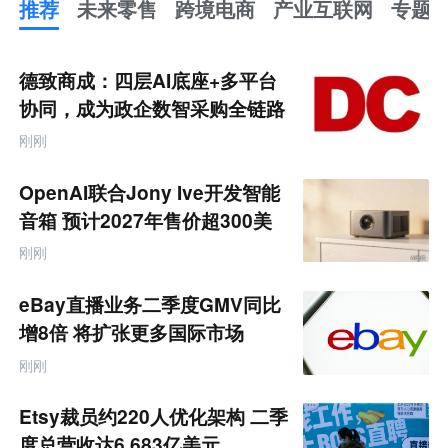
推荐
未来零售
跨境电商
产业互联网
专题
推
荐
未
德致商成：四层AI底座+多平台
来
零
协同，成为政企数智采购全链路
售
服务商
跨
刚刚
境
电
商
OpenAI联合Jony Ive开发智能
产
业
音箱 预计2027年售价超300美
互
元
联
刚刚
网
专
题
eBay直播业务二季度GMV同比
增8倍 将扩张更多国际市场
刚刚
Etsy裁员约220人优化架构 二季
度总营收达6.683亿美元