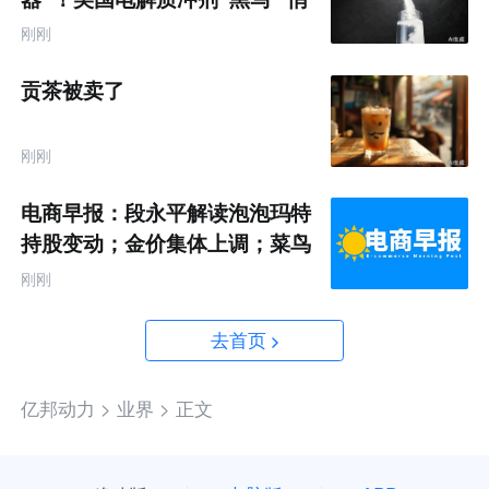
悄卖了68亿
刚刚
贡茶被卖了
刚刚
电商早报：段永平解读泡泡玛特
持股变动；金价集体上调；菜鸟
推出全球三日达跨境物流
刚刚
去首页
亿邦动力 >
业界 >
正文