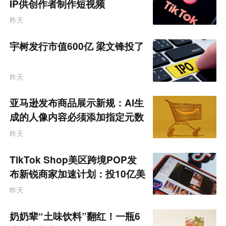
IP供创作者制作短视频
昨天
宇树发行市值600亿 梁文锋投了
昨天
亚马逊发布商品展示新规：AI生
成的人像内容必须添加指定元数
据
昨天
TikTok Shop美区跨境POP发
布新锐商家加速计划：投10亿美
金资源帮扶四类商家
昨天
奶奶辈“土味饮料”翻红！一瓶6