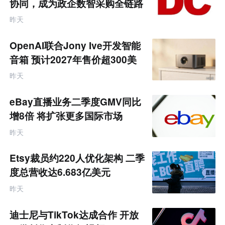
协同，成为政企数智采购全链路
互
服务商
联
昨天
网
专
题
OpenAI联合Jony Ive开发智能
音箱 预计2027年售价超300美
元
昨天
eBay直播业务二季度GMV同比
增8倍 将扩张更多国际市场
昨天
Etsy裁员约220人优化架构 二季
度总营收达6.683亿美元
昨天
迪士尼与TikTok达成合作 开放