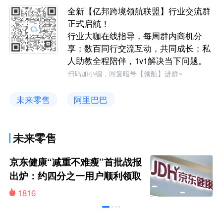
全新【亿邦跨境领航联盟】行业交流群
正式启航！
行业大咖在线指导，每周群内商机分
享；数百同行交流互动，共同成长；私
人助教全程陪伴，1v1解决当下问题。
扫码加小编，回复暗号【领航】进群~
未来零售
阿里巴巴
未来零售
京东健康“减重不难瘦”首批战报
出炉：约四分之一用户顺利领取
200元挑战金
1816