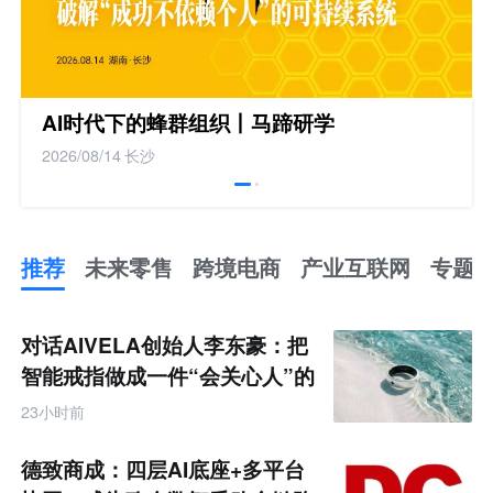
AI时代下的蜂群组织丨马蹄研学
2026/08/14
长沙
推荐
未来零售
跨境电商
产业互联网
专题
推
荐
未
对话AIVELA创始人李东豪：把
来
零
智能戒指做成一件“会关心人”的
售
饰品
跨
23小时前
境
电
商
德致商成：四层AI底座+多平台
产
业