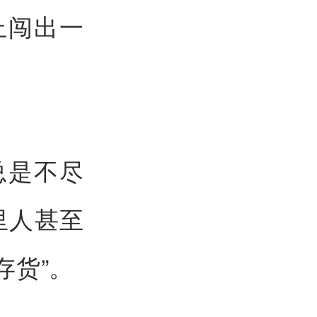
上闯出一
总是不尽
里人甚至
存货”。