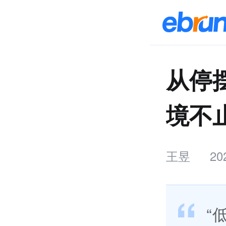
从停
境不
王昱
20
“