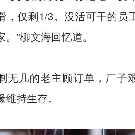
滑，仅剩1/3。没活可干的员
家。”柳文海回忆道。
剩无几的老主顾订单，厂子
缘维持生存。