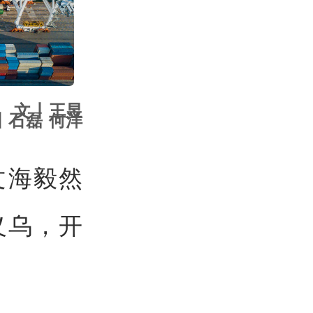
文丨王昱
丨石磊 何洋
文海毅然
义乌，开