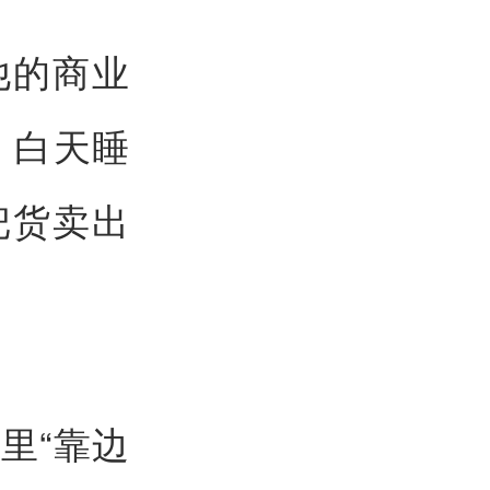
他的商业
，白天睡
把货卖出
里“靠边