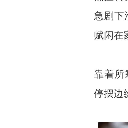
急剧下
赋闲在
靠着所
停摆边