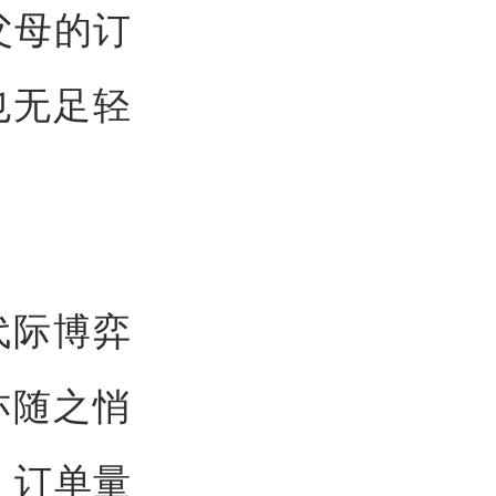
父母的订
也无足轻
代际博弈
亦随之悄
，订单量