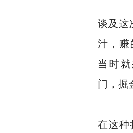
谈及这
汁，赚
当时就
门，掘
在这种