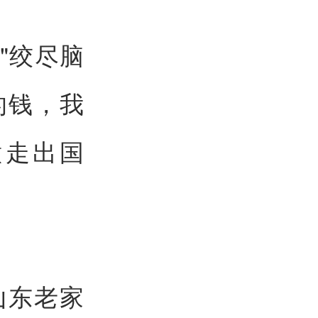
"绞尽脑
的钱，我
意走出国
山东老家