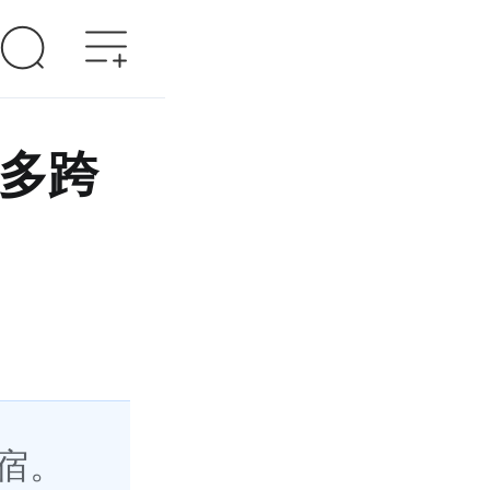
多多跨
宿。